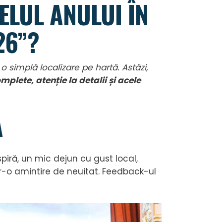
ELUL ANULUI ÎN
26”?
 simplă localizare pe hartă. Astăzi,
mplete, atenție la detalii și acele
A
iră, un mic dejun cu gust local,
tr-o amintire de neuitat. Feedback-ul