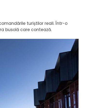
omandările turiștilor reali. Într-o
ura busolă care contează.