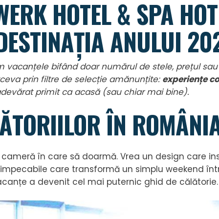
WERK HOTEL & SPA HOT
DESTINAȚIA ANULUI 20
vacanțele bifând doar numărul de stele, prețul sau o
eva prin filtre de selecție amănunțite:
experiențe co
 adevărat primit ca acasă (sau chiar mai bine).
ĂTORIILOR ÎN ROMÂNI
cameră în care să doarmă. Vrea un design care insp
cii impecabile care transformă un simplu weekend în
acanțe a devenit cel mai puternic ghid de călătorie.