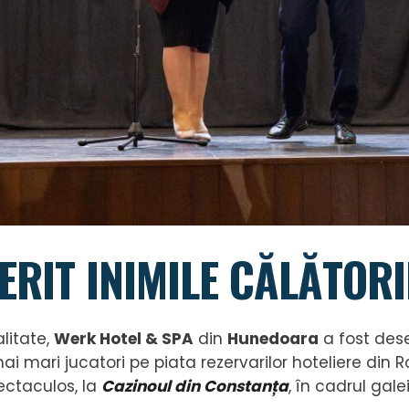
ERIT INIMILE CĂLĂTOR
alitate,
Werk Hotel & SPA
din
Hunedoara
a fost des
ai mari jucatori pe piata rezervarilor hoteliere din R
ectaculos, la
Cazinoul din Constanța
, în cadrul gale