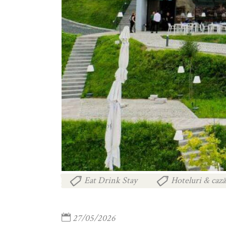
Eat Drink Stay
Hoteluri & cază
,
27/05/2026