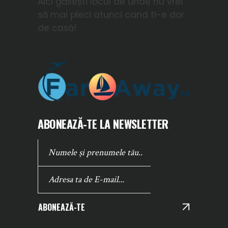
Aici găsești locul de unde nu vrei
să mai pleci atunci cand ti-e dor
de casă!
ABONEAZĂ-TE LA NEWSLETTER
ABONEAZĂ-TE