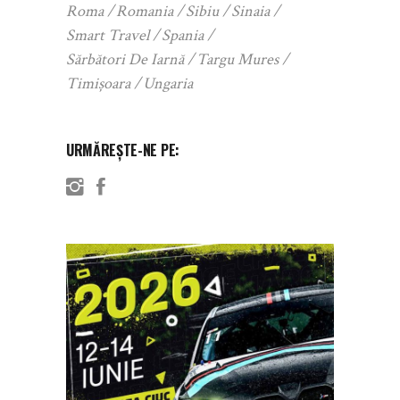
Roma
Romania
Sibiu
Sinaia
Smart Travel
Spania
Sărbători De Iarnă
Targu Mures
Timișoara
Ungaria
URMĂREȘTE-NE PE: