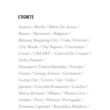
ETICHETE
Austria
Berlin
Bilete De Avion
Brasov
Bucuresti
Bulgaria
Băneasa Shopping City
Calea Victoriei
City-Break
Cluj Napoca
Constanța
Creart
CREART – Centrul De Creație
Delta Dunării
Descoperă Ținutul Buzăului
Europa
Franța
George Enescu
Germania
Going-Out
Grecia
Iași
Italia
Japonia
Litoralul Romanesc
Londra
Marea Britanie
Milano
Muzica Live
Oradea
Paris
Polonia
Portugalia
Primaria Capitalei
Republica Moldova