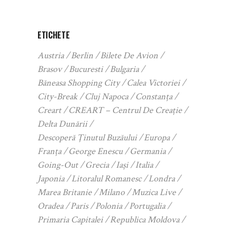
ETICHETE
Austria
Berlin
Bilete De Avion
Brasov
Bucuresti
Bulgaria
Băneasa Shopping City
Calea Victoriei
City-Break
Cluj Napoca
Constanța
Creart
CREART – Centrul De Creație
Delta Dunării
Descoperă Ținutul Buzăului
Europa
Franța
George Enescu
Germania
Going-Out
Grecia
Iași
Italia
Japonia
Litoralul Romanesc
Londra
Marea Britanie
Milano
Muzica Live
Oradea
Paris
Polonia
Portugalia
Primaria Capitalei
Republica Moldova