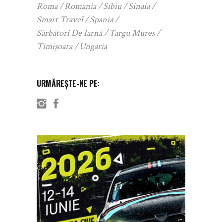
Roma
Romania
Sibiu
Sinaia
Smart Travel
Spania
Sărbători De Iarnă
Targu Mures
Timișoara
Ungaria
URMĂREȘTE-NE PE: