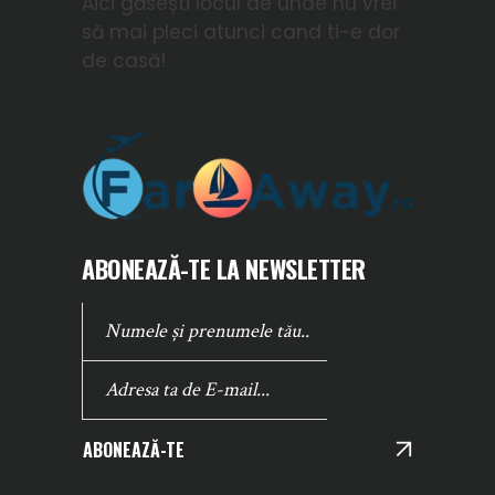
Aici găsești locul de unde nu vrei
să mai pleci atunci cand ti-e dor
de casă!
ABONEAZĂ-TE LA NEWSLETTER
ABONEAZĂ-TE