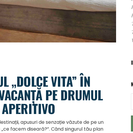
L „DOLCE VITA” ÎN
VACANȚĂ PE DRUMUL
 APERITIVO
destinații, apusuri de senzație văzute de pe un
 „ce facem diseară?”. Când singurul tău plan