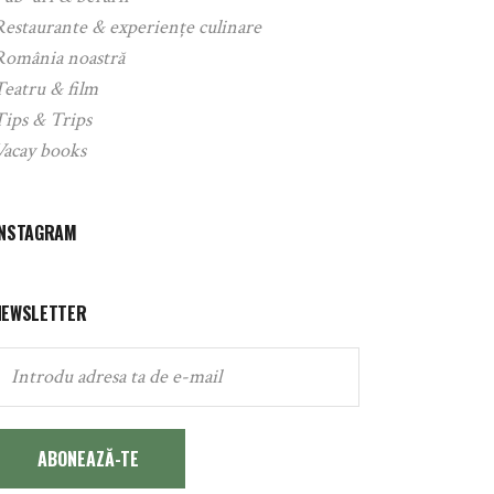
Restaurante & experiențe culinare
România noastră
Teatru & film
Tips & Trips
Vacay books
INSTAGRAM
NEWSLETTER
ABONEAZĂ-TE