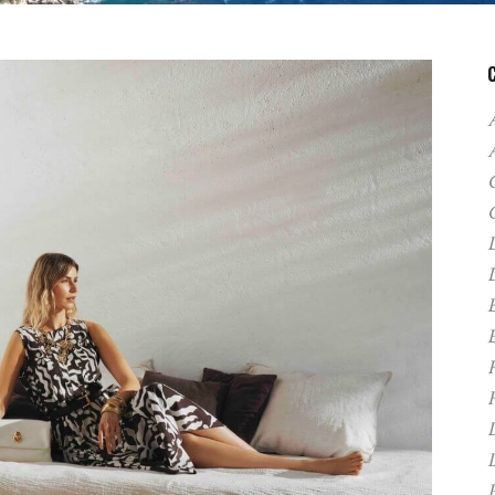
A
C
D
F
H
P