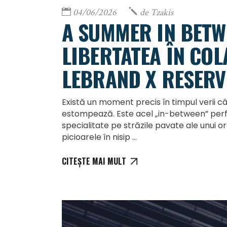
04/06/2026
de
Tzakis
A SUMMER IN BETW
LIBERTATEA ÎN CO
LEBRAND X RESERV
Există un moment precis în timpul verii când
estompează. Este acel „in-between” perf
specialitate pe străzile pavate ale unui or
picioarele în nisip
CITEȘTE MAI MULT