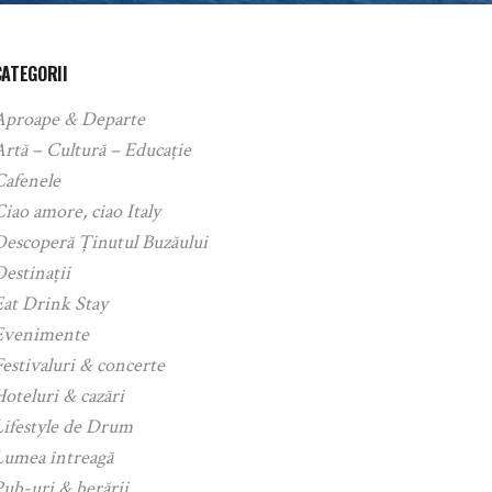
CATEGORII
Aproape & Departe
rtă – Cultură – Educație
Cafenele
iao amore, ciao Italy
Descoperă Ținutul Buzăului
estinații
Eat Drink Stay
Evenimente
estivaluri & concerte
oteluri & cazări
Lifestyle de Drum
Lumea întreagă
ub-uri & berării