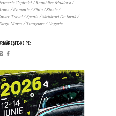
rimaria Capitalei
Republica Moldova
Roma
Romania
Sibiu
Sinaia
Smart Travel
Spania
Sărbători De Iarnă
Targu Mures
Timișoara
Ungaria
URMĂREȘTE-NE PE: