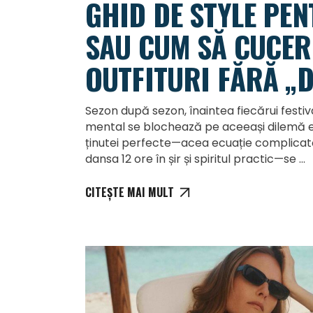
GHID DE STYLE PEN
SAU CUM SĂ CUCER
OUTFITURI FĂRĂ „D
Sezon după sezon, înaintea fiecărui festi
mental se blochează pe aceeași dilemă e
ținutei perfecte—acea ecuație complicată 
dansa 12 ore în șir și spiritul practic—se
CITEȘTE MAI MULT