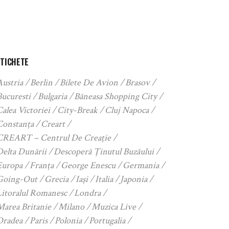
ETICHETE
Austria
Berlin
Bilete De Avion
Brasov
Bucuresti
Bulgaria
Băneasa Shopping City
alea Victoriei
City-Break
Cluj Napoca
Constanța
Creart
CREART – Centrul De Creație
Delta Dunării
Descoperă Ținutul Buzăului
Europa
Franța
George Enescu
Germania
Going-Out
Grecia
Iași
Italia
Japonia
Litoralul Romanesc
Londra
Marea Britanie
Milano
Muzica Live
Oradea
Paris
Polonia
Portugalia