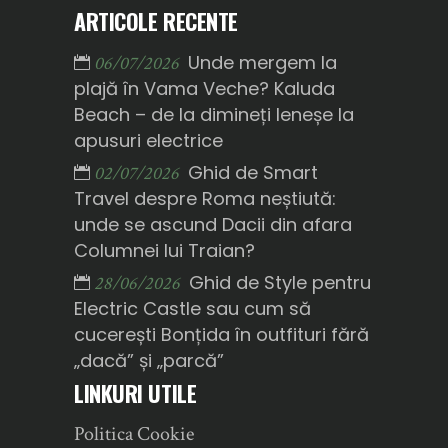
ARTICOLE RECENTE
Unde mergem la
06/07/2026
plajă în Vama Veche? Kaluda
Beach – de la dimineți leneșe la
apusuri electrice
Ghid de Smart
02/07/2026
Travel despre Roma neștiută:
unde se ascund Dacii din afara
Columnei lui Traian?
Ghid de Style pentru
28/06/2026
Electric Castle sau cum să
cucerești Bonțida în outfituri fără
„dacă” și „parcă”
LINKURI UTILE
Politica Cookie