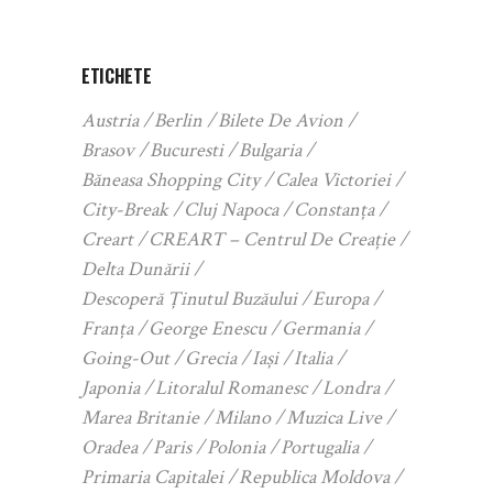
ETICHETE
Austria
Berlin
Bilete De Avion
Brasov
Bucuresti
Bulgaria
Băneasa Shopping City
Calea Victoriei
City-Break
Cluj Napoca
Constanța
Creart
CREART – Centrul De Creație
Delta Dunării
Descoperă Ținutul Buzăului
Europa
Franța
George Enescu
Germania
Going-Out
Grecia
Iași
Italia
Japonia
Litoralul Romanesc
Londra
Marea Britanie
Milano
Muzica Live
Oradea
Paris
Polonia
Portugalia
Primaria Capitalei
Republica Moldova