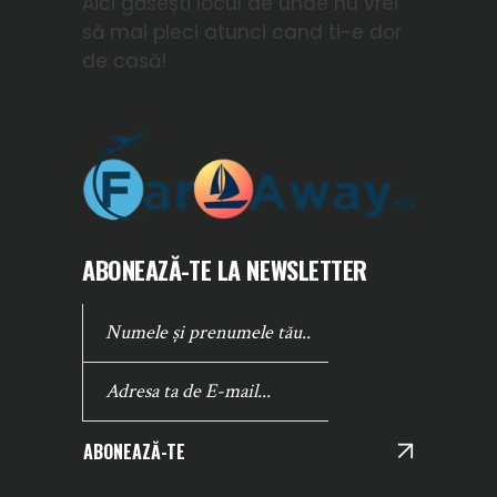
Aici găsești locul de unde nu vrei
să mai pleci atunci cand ti-e dor
de casă!
ABONEAZĂ-TE LA NEWSLETTER
ABONEAZĂ-TE