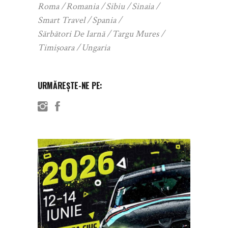
Roma
Romania
Sibiu
Sinaia
Smart Travel
Spania
Sărbători De Iarnă
Targu Mures
Timișoara
Ungaria
URMĂREȘTE-NE PE: