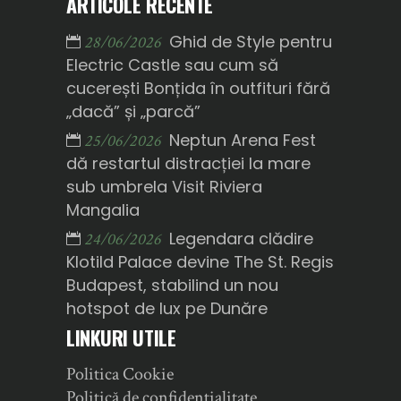
ARTICOLE RECENTE
Ghid de Style pentru
28/06/2026
Electric Castle sau cum să
cucerești Bonțida în outfituri fără
„dacă” și „parcă”
Neptun Arena Fest
25/06/2026
dă restartul distracției la mare
sub umbrela Visit Riviera
Mangalia
Legendara clădire
24/06/2026
Klotild Palace devine The St. Regis
Budapest, stabilind un nou
hotspot de lux pe Dunăre
LINKURI UTILE
Politica Cookie
Politică de confidențialitate