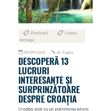
Destinații
Lumea
,
întreagă
09/09/2024
de
Tzakis
DESCOPERĂ 13
LUCRURI
INTERESANTE ȘI
SURPRINZĂTOARE
DESPRE CROAȚIA
Croația, stat cu un patrimoniu istoric