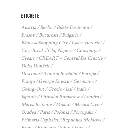
ETICHETE
Austria
Berlin
Bilete De Avion
Brasov
Bucuresti
Bulgaria
Băneasa Shopping City
Calea Victoriei
City-Break
Cluj Napoca
Constanța
Creart
CREART – Centrul De Creație
Delta Dunării
Descoperă Ținutul Buzăului
Europa
Franța
George Enescu
Germania
Going-Out
Grecia
Iași
Italia
Japonia
Litoralul Romanesc
Londra
Marea Britanie
Milano
Muzica Live
Oradea
Paris
Polonia
Portugalia
Primaria Capitalei
Republica Moldova
Roma
Romania
Sibiu
Sinaia