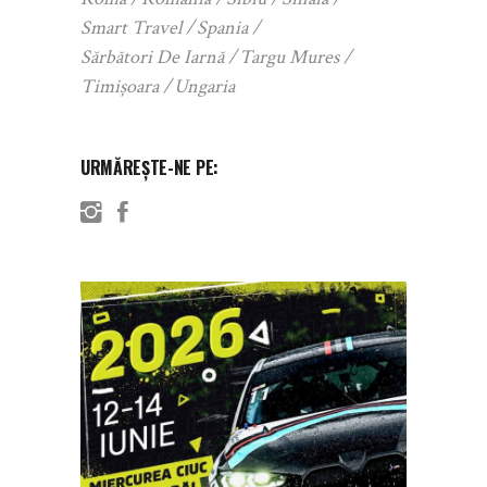
Smart Travel
Spania
Sărbători De Iarnă
Targu Mures
Timișoara
Ungaria
URMĂREȘTE-NE PE: