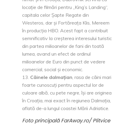
locaţie de filmări pentru „King’s Landing“,
capitala celor Şapte Regate din
Westeros, dar și Fortăreața Klis, Mereem
în producția HBO. Acest fapt a contribuit
semnificativ la creșterea interesului turistic
din partea milioanelor de fani din toată
lumea, avand un efect de ordinul
milioanelor de Euro din punct de vedere
comercial, social și economic.
Câinele dalmațian
, rasa de câini mari
foarte cunoscuți pentru aspectul lor de
culoare albă, cu pete negre, își are originea
în Croația, mai exact în regiunea Dalmația,
aflată de-a lungul coastei Mării Adriatice.
Foto principală FarAway.ro/ Plitvice