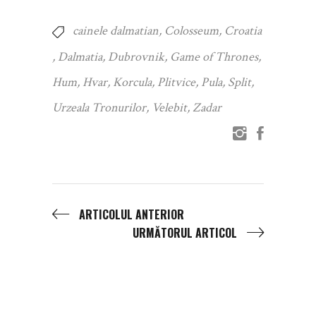
cainele dalmatian
,
Colosseum
,
Croatia
,
Dalmatia
,
Dubrovnik
,
Game of Thrones
,
Hum
,
Hvar
,
Korcula
,
Plitvice
,
Pula
,
Split
,
Urzeala Tronurilor
,
Velebit
,
Zadar
ARTICOLUL ANTERIOR
URMĂTORUL ARTICOL