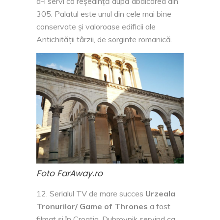
a-i servi ca reședință după abdicarea din
305. Palatul este unul din cele mai bine
conservate și valoroase edificii ale
Antichității târzii, de sorginte romanică.
Foto FarAway.ro
Serialul TV de mare succes
Urzeala
Tronurilor/ Game of Thrones
a fost
filmat și în Croația, Dubrovnik servind ca