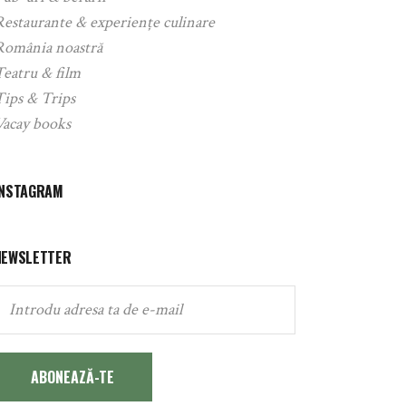
Restaurante & experiențe culinare
România noastră
Teatru & film
Tips & Trips
Vacay books
INSTAGRAM
NEWSLETTER
ABONEAZĂ-TE