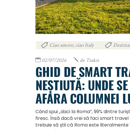
Ciao amore, ciao Italy
Destinaț
,
02/07/2026
de
Tzakis
GHID DE SMART TR
NEȘTIUTĂ: UNDE SE
AFARA COLUMNEI L
Când spui „daci la Roma”, 99% dintre turiș
firesc. Însă dacă vrei să faci smart trave
trebuie să știi că Roma este literalmente 