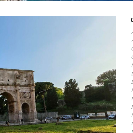
A
C
D
F
H
P