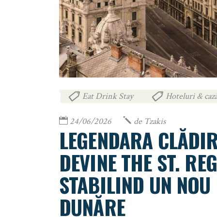
Eat Drink Stay
Hoteluri & cază
,
24/06/2026
de
Tzakis
LEGENDARA CLĂDIR
DEVINE THE ST. RE
STABILIND UN NOU
DUNĂRE