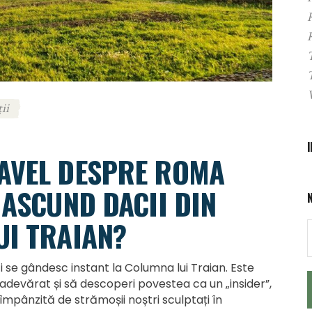
ii
AVEL DESPRE ROMA
 ASCUND DACII DIN
UI TRAIAN?
ti se gândesc instant la Columna lui Traian. Este
l adevărat și să descoperi povestea ca un „insider”,
împânzită de strămoșii noștri sculptați în