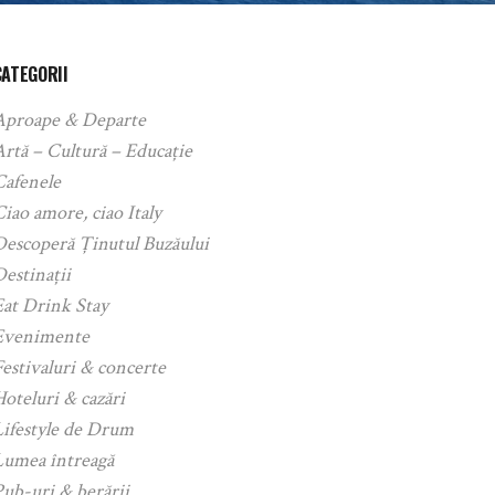
CATEGORII
Aproape & Departe
rtă – Cultură – Educație
Cafenele
iao amore, ciao Italy
Descoperă Ținutul Buzăului
estinații
Eat Drink Stay
Evenimente
estivaluri & concerte
oteluri & cazări
Lifestyle de Drum
Lumea întreagă
ub-uri & berării