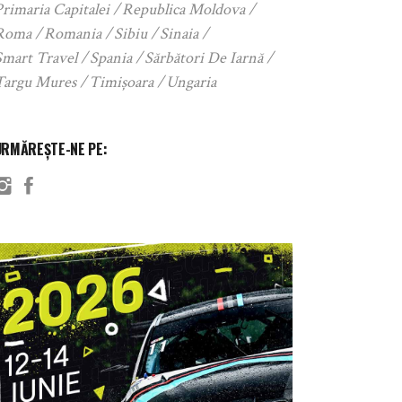
rimaria Capitalei
Republica Moldova
Roma
Romania
Sibiu
Sinaia
Smart Travel
Spania
Sărbători De Iarnă
Targu Mures
Timișoara
Ungaria
URMĂREȘTE-NE PE: