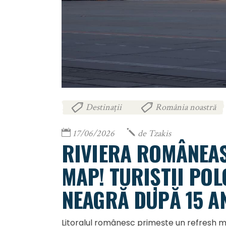
Destinații
România noastră
,
17/06/2026
de
Tzakis
RIVIERA ROMÂNEAS
MAP! TURIȘTII POL
NEAGRĂ DUPĂ 15 A
Litoralul românesc primește un refresh m