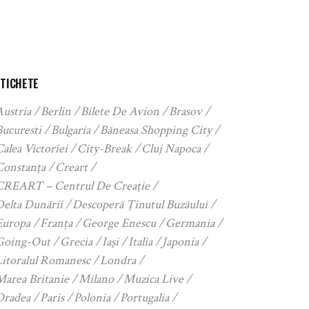
ETICHETE
Austria
Berlin
Bilete De Avion
Brasov
Bucuresti
Bulgaria
Băneasa Shopping City
alea Victoriei
City-Break
Cluj Napoca
Constanța
Creart
CREART – Centrul De Creație
Delta Dunării
Descoperă Ținutul Buzăului
Europa
Franța
George Enescu
Germania
Going-Out
Grecia
Iași
Italia
Japonia
Litoralul Romanesc
Londra
Marea Britanie
Milano
Muzica Live
Oradea
Paris
Polonia
Portugalia