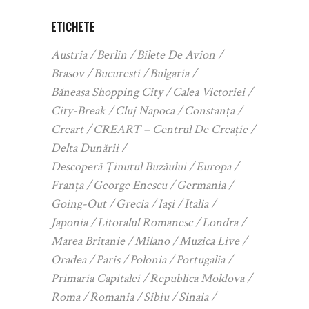
ETICHETE
Austria
Berlin
Bilete De Avion
Brasov
Bucuresti
Bulgaria
Băneasa Shopping City
Calea Victoriei
City-Break
Cluj Napoca
Constanța
Creart
CREART – Centrul De Creație
Delta Dunării
Descoperă Ținutul Buzăului
Europa
Franța
George Enescu
Germania
Going-Out
Grecia
Iași
Italia
Japonia
Litoralul Romanesc
Londra
Marea Britanie
Milano
Muzica Live
Oradea
Paris
Polonia
Portugalia
Primaria Capitalei
Republica Moldova
Roma
Romania
Sibiu
Sinaia