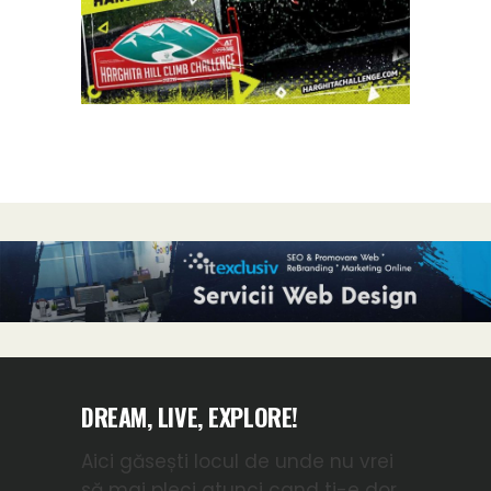
DREAM, LIVE, EXPLORE!
Aici găsești locul de unde nu vrei
să mai pleci atunci cand ti-e dor