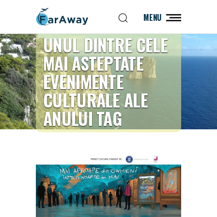
MENU
UNUL DINTRE CELE
MAI ASTEPTATE
EVENIMENTE
CULTURALE ALE
ANULUI TAG