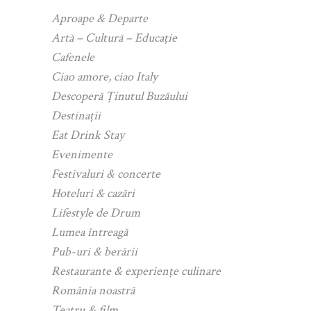
Aproape & Departe
Artă – Cultură – Educație
Cafenele
Ciao amore, ciao Italy
Descoperă Ținutul Buzăului
Destinații
Eat Drink Stay
Evenimente
Festivaluri & concerte
Hoteluri & cazări
Lifestyle de Drum
Lumea întreagă
Pub-uri & berării
Restaurante & experiențe culinare
România noastră
Teatru & film