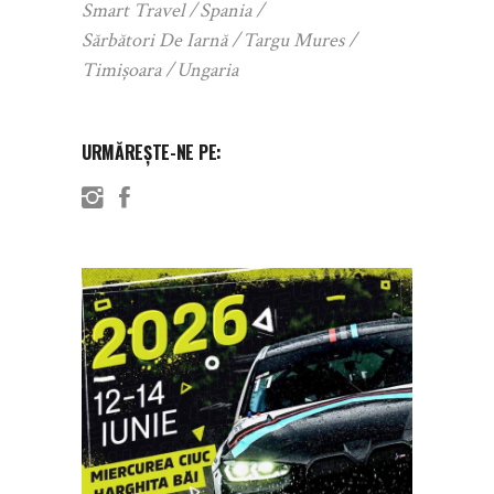
Smart Travel
Spania
Sărbători De Iarnă
Targu Mures
Timișoara
Ungaria
URMĂREȘTE-NE PE: