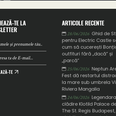
EAZĂ-TE LA
ARTICOLE RECENTE
LETTER
Ghid de St
28/06/2026
pentru Electric Castle 
cum să cucerești Bonți
outfituri fără „dacă” și
„parcă”
Neptun Ar
25/06/2026
AZĂ-TE
Fest dă restartul distrac
la mare sub umbrela Vi
Riviera Mangalia
Legendar
24/06/2026
clădire Klotild Palace d
The St. Regis Budapest,