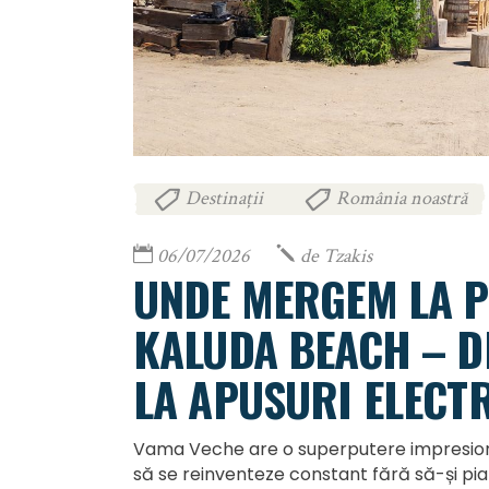
Destinații
România noastră
,
06/07/2026
de
Tzakis
UNDE MERGEM LA P
KALUDA BEACH – DE
LA APUSURI ELECT
Vama Veche are o superputere impresionant
să se reinventeze constant fără să-și pia