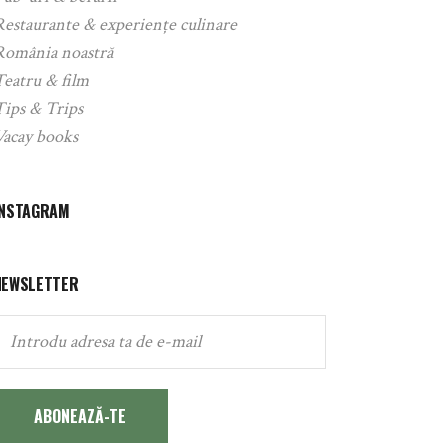
Restaurante & experiențe culinare
România noastră
Teatru & film
Tips & Trips
Vacay books
INSTAGRAM
NEWSLETTER
ABONEAZĂ-TE