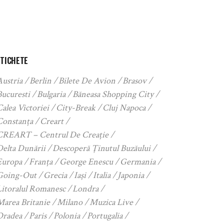
ETICHETE
Austria
Berlin
Bilete De Avion
Brasov
Bucuresti
Bulgaria
Băneasa Shopping City
alea Victoriei
City-Break
Cluj Napoca
Constanța
Creart
CREART – Centrul De Creație
Delta Dunării
Descoperă Ținutul Buzăului
Europa
Franța
George Enescu
Germania
Going-Out
Grecia
Iași
Italia
Japonia
Litoralul Romanesc
Londra
Marea Britanie
Milano
Muzica Live
Oradea
Paris
Polonia
Portugalia