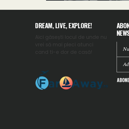
DREAM, LIVE, EXPLORE!
ABON
NEWS
Aici găsești locul de unde nu
vrei să mai pleci atunci
cand ti-e dor de casă!
ABONE