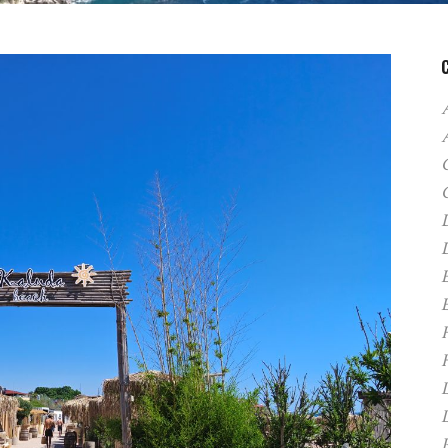
A
C
D
F
H
P