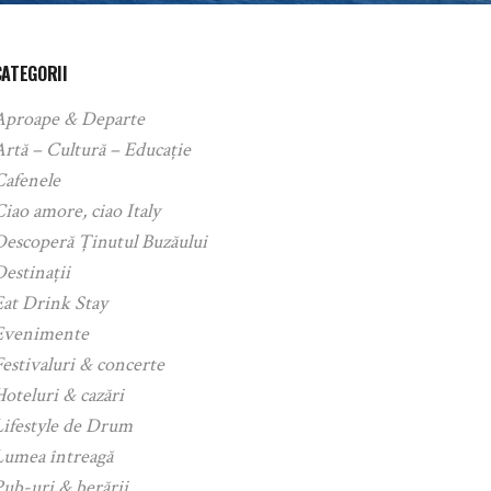
CATEGORII
Aproape & Departe
rtă – Cultură – Educație
Cafenele
iao amore, ciao Italy
Descoperă Ținutul Buzăului
estinații
Eat Drink Stay
Evenimente
estivaluri & concerte
oteluri & cazări
Lifestyle de Drum
Lumea întreagă
ub-uri & berării