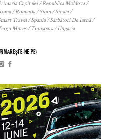
rimaria Capitalei
Republica Moldova
Roma
Romania
Sibiu
Sinaia
Smart Travel
Spania
Sărbători De Iarnă
Targu Mures
Timișoara
Ungaria
URMĂREȘTE-NE PE: