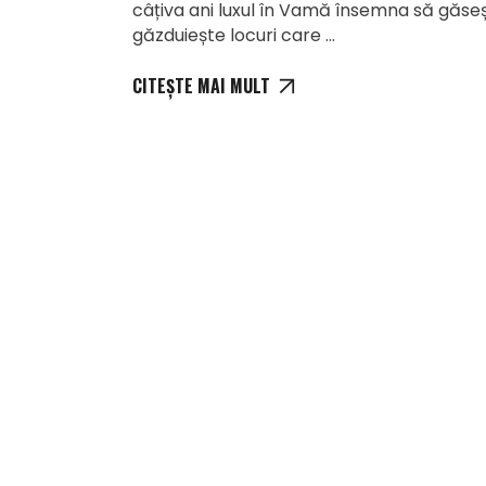
câțiva ani luxul în Vamă însemna să găseș
găzduiește locuri care
CITEȘTE MAI MULT