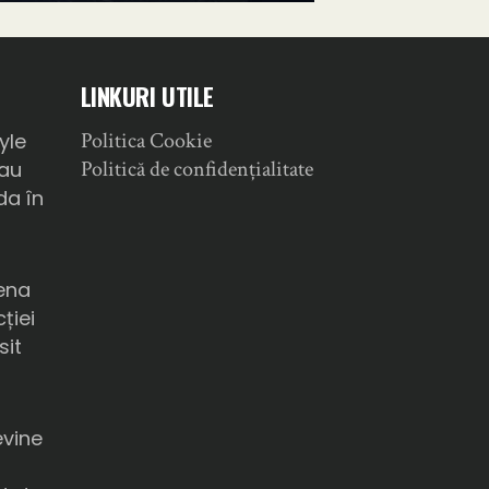
LINKURI UTILE
Politica Cookie
yle
Politică de confidențialitate
sau
da în
ena
ției
sit
a
evine