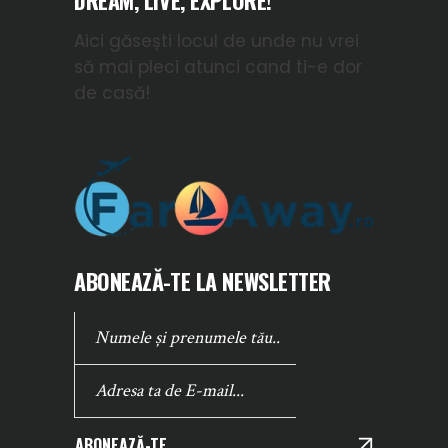
DREAM, LIVE, EXPLORE!
Aici găsești locul de unde nu vrei
să mai pleci atunci cand ti-e dor
de casă!
ABONEAZĂ-TE LA NEWSLETTER
ABONEAZĂ-TE