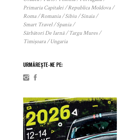
Primaria Capitalei
Republica Moldova
Roma
Romania
Sibiu
Sinaia
Smart Travel
Spania
Sărbători De Iarnă
Targu Mures
Timișoara
Ungaria
URMĂREȘTE-NE PE: