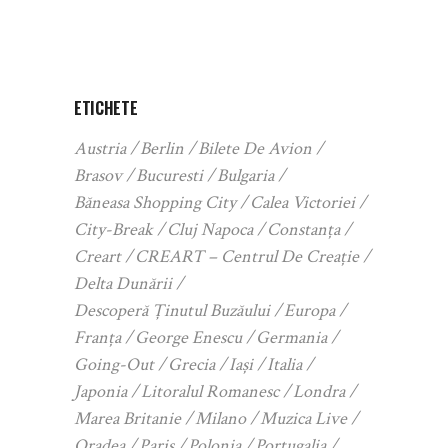
ETICHETE
Austria
Berlin
Bilete De Avion
Brasov
Bucuresti
Bulgaria
Băneasa Shopping City
Calea Victoriei
City-Break
Cluj Napoca
Constanța
Creart
CREART – Centrul De Creație
Delta Dunării
Descoperă Ținutul Buzăului
Europa
Franța
George Enescu
Germania
Going-Out
Grecia
Iași
Italia
Japonia
Litoralul Romanesc
Londra
Marea Britanie
Milano
Muzica Live
Oradea
Paris
Polonia
Portugalia