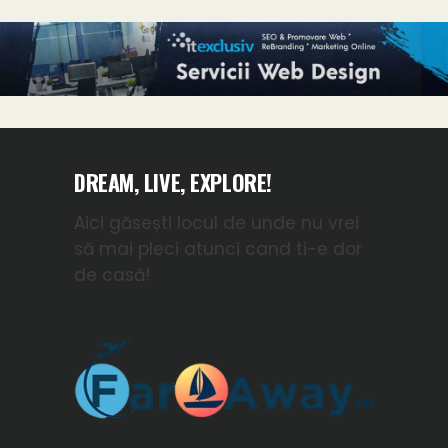
DREAM, LIVE, EXPLORE!
Aici găsești locul de unde nu vrei
să mai pleci atunci cand ti-e dor
de casă!