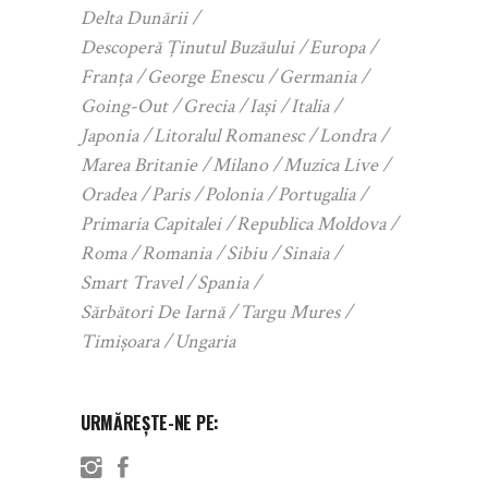
Delta Dunării
Descoperă Ținutul Buzăului
Europa
Franța
George Enescu
Germania
Going-Out
Grecia
Iași
Italia
Japonia
Litoralul Romanesc
Londra
Marea Britanie
Milano
Muzica Live
Oradea
Paris
Polonia
Portugalia
Primaria Capitalei
Republica Moldova
Roma
Romania
Sibiu
Sinaia
Smart Travel
Spania
Sărbători De Iarnă
Targu Mures
Timișoara
Ungaria
URMĂREȘTE-NE PE: