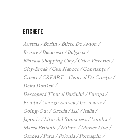
ETICHETE
Austria
Berlin
Bilete De Avion
Brasov
Bucuresti
Bulgaria
Băneasa Shopping City
Calea Victoriei
City-Break
Cluj Napoca
Constanța
Creart
CREART – Centrul De Creație
Delta Dunării
Descoperă Ținutul Buzăului
Europa
Franța
George Enescu
Germania
Going-Out
Grecia
Iași
Italia
Japonia
Litoralul Romanesc
Londra
Marea Britanie
Milano
Muzica Live
Oradea
Paris
Polonia
Portugalia