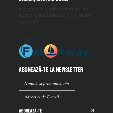
Aici găsești locul de unde nu vrei
să mai pleci atunci cand ti-e dor
de casă!
ABONEAZĂ-TE LA NEWSLETTER
ABONEAZĂ-TE