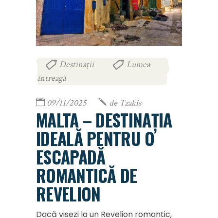
Destinații
Lumea
,
întreagă
09/11/2025
de
Tzakis
MALTA – DESTINAȚIA
IDEALĂ PENTRU O
ESCAPADĂ
ROMANTICĂ DE
REVELION
Dacă visezi la un Revelion romantic,