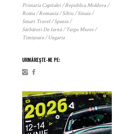
Primaria Capitalei
Republica Moldova
Roma
Romania
Sibiu
Sinaia
Smart Travel
Spania
Sărbători De Iarnă
Targu Mures
Timișoara
Ungaria
URMĂREȘTE-NE PE: