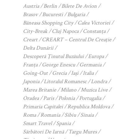
Austria
Berlin
Bilete De Avion
Brasov
Bucuresti
Bulgaria
Băneasa Shopping City
Calea Victoriei
City-Break
Cluj Napoca
Constanța
Creart
CREART – Centrul De Creație
Delta Dunării
Descoperă Ținutul Buzăului
Europa
Franța
George Enescu
Germania
Going-Out
Grecia
Iași
Italia
Japonia
Litoralul Romanesc
Londra
Marea Britanie
Milano
Muzica Live
Oradea
Paris
Polonia
Portugalia
Primaria Capitalei
Republica Moldova
Roma
Romania
Sibiu
Sinaia
Smart Travel
Spania
Sărbători De Iarnă
Targu Mures