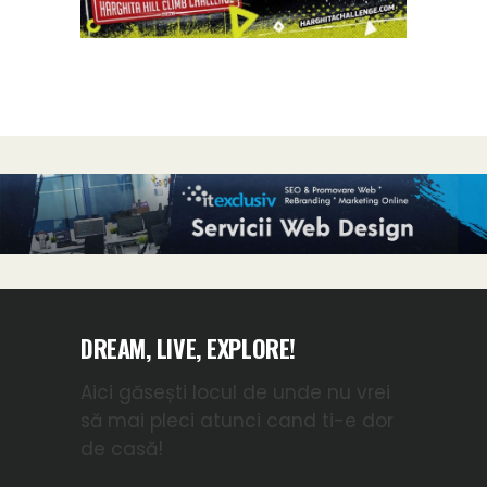
DREAM, LIVE, EXPLORE!
Aici găsești locul de unde nu vrei
să mai pleci atunci cand ti-e dor
de casă!