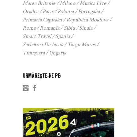
Marea Britanie
Milano
Muzica Live
Oradea
Paris
Polonia
Portugalia
Primaria Capitalei
Republica Moldova
Roma
Romania
Sibiu
Sinaia
Smart Travel
Spania
Sărbători De Iarnă
Targu Mures
Timișoara
Ungaria
URMĂREȘTE-NE PE: