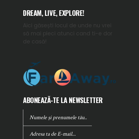
DREAM, LIVE, EXPLORE!
Aici găsești locul de unde nu vrei
să mai pleci atunci cand ti-e dor
de casă!
ABONEAZĂ-TE LA NEWSLETTER