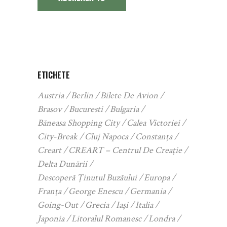
ETICHETE
Austria
Berlin
Bilete De Avion
Brasov
Bucuresti
Bulgaria
Băneasa Shopping City
Calea Victoriei
City-Break
Cluj Napoca
Constanța
Creart
CREART – Centrul De Creație
Delta Dunării
Descoperă Ținutul Buzăului
Europa
Franța
George Enescu
Germania
Going-Out
Grecia
Iași
Italia
Japonia
Litoralul Romanesc
Londra