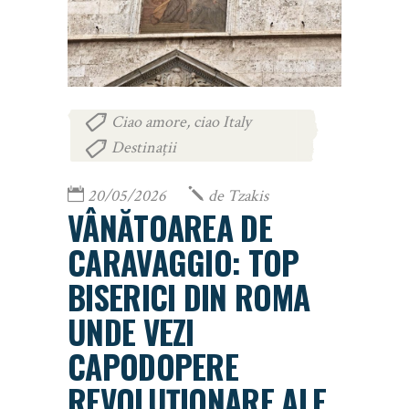
Ciao amore, ciao Italy
,
Destinații
20/05/2026
de
Tzakis
VÂNĂTOAREA DE
CARAVAGGIO: TOP
BISERICI DIN ROMA
UNDE VEZI
CAPODOPERE
REVOLUȚIONARE ALE