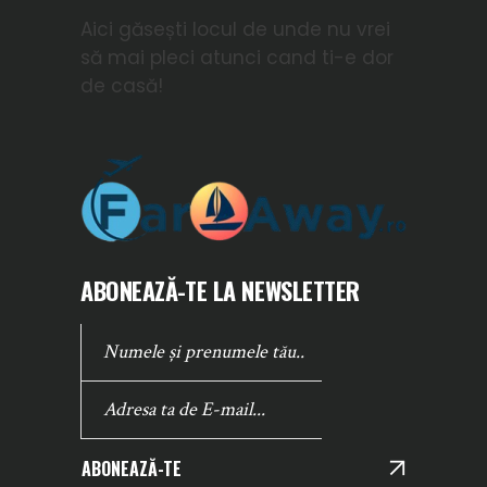
Aici găsești locul de unde nu vrei
să mai pleci atunci cand ti-e dor
de casă!
ABONEAZĂ-TE LA NEWSLETTER
ABONEAZĂ-TE