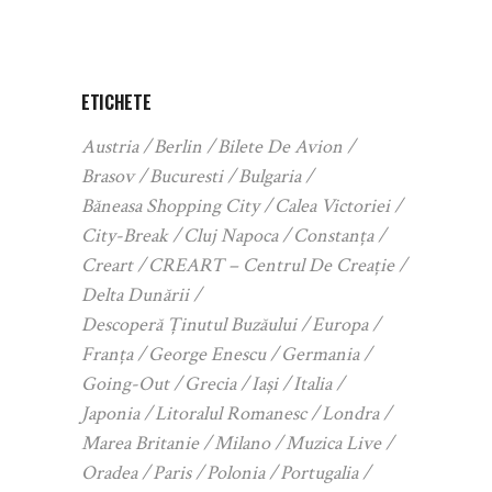
ETICHETE
Austria
Berlin
Bilete De Avion
Brasov
Bucuresti
Bulgaria
Băneasa Shopping City
Calea Victoriei
City-Break
Cluj Napoca
Constanța
Creart
CREART – Centrul De Creație
Delta Dunării
Descoperă Ținutul Buzăului
Europa
Franța
George Enescu
Germania
Going-Out
Grecia
Iași
Italia
Japonia
Litoralul Romanesc
Londra
Marea Britanie
Milano
Muzica Live
Oradea
Paris
Polonia
Portugalia