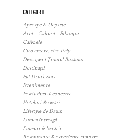
CATEGORII
Aproape & Departe
Artă – Cultură – Educație
Cafenele
Ciao amore, ciao Italy
Descoperă Ținutul Buzăului
Destinații
Eat Drink Stay
Evenimente
Festivaluri & concerte
Hoteluri & cazări
Lifestyle de Drum
Lumea întreagă
Pub-uri & berării
Restaurante & experiențe culinare