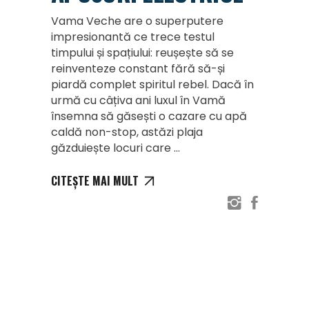
Vama Veche are o superputere
impresionantă ce trece testul
timpului și spațiului: reușește să se
reinventeze constant fără să-și
piardă complet spiritul rebel. Dacă în
urmă cu câțiva ani luxul în Vamă
însemna să găsești o cazare cu apă
caldă non-stop, astăzi plaja
găzduiește locuri care
CITEȘTE MAI MULT