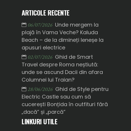
ARTICOLE RECENTE
Unde mergem la
06/07/2026
plajă în Vama Veche? Kaluda
Beach – de la dimineți leneșe la
apusuri electrice
Ghid de Smart
02/07/2026
Travel despre Roma neștiută:
unde se ascund Dacii din afara
Columnei lui Traian?
Ghid de Style pentru
28/06/2026
Electric Castle sau cum să
cucerești Bonțida în outfituri fără
„dacă” și „parcă”
LINKURI UTILE