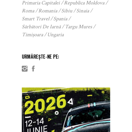
Primaria Capitalei
Republica Moldova
Roma
Romania
Sibiu
Sinaia
Smart Travel
Spania
Sărbători De Iarnă
Targu Mures
Timișoara
Ungaria
URMĂREȘTE-NE PE: