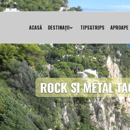
ACASĂ
DESTINAȚII
TIPS&TRIPS
APROAPE 
ROCK SI METAL TA