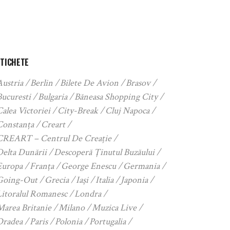
ETICHETE
Austria
Berlin
Bilete De Avion
Brasov
Bucuresti
Bulgaria
Băneasa Shopping City
alea Victoriei
City-Break
Cluj Napoca
Constanța
Creart
CREART – Centrul De Creație
Delta Dunării
Descoperă Ținutul Buzăului
Europa
Franța
George Enescu
Germania
Going-Out
Grecia
Iași
Italia
Japonia
Litoralul Romanesc
Londra
Marea Britanie
Milano
Muzica Live
Oradea
Paris
Polonia
Portugalia