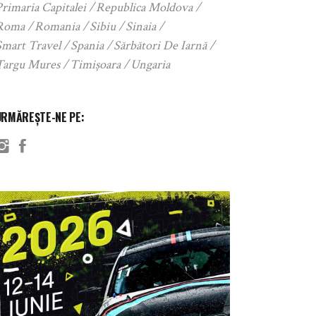
rimaria Capitalei
Republica Moldova
Roma
Romania
Sibiu
Sinaia
Smart Travel
Spania
Sărbători De Iarnă
Targu Mures
Timișoara
Ungaria
URMĂREȘTE-NE PE: