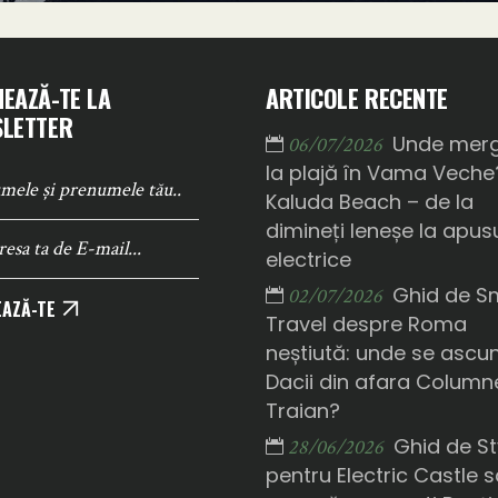
EAZĂ-TE LA
ARTICOLE RECENTE
LETTER
Unde mer
06/07/2026
la plajă în Vama Veche
Kaluda Beach – de la
dimineți leneșe la apusu
electrice
Ghid de S
02/07/2026
AZĂ-TE
Travel despre Roma
neștiută: unde se ascu
Dacii din afara Columne
Traian?
Ghid de St
28/06/2026
pentru Electric Castle 