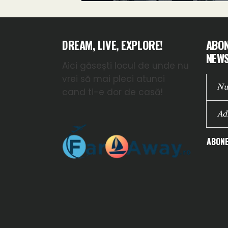
DREAM, LIVE, EXPLORE!
ABON
NEWS
Aici găsești locul de unde nu
vrei să mai pleci atunci
cand ti-e dor de casă!
ABONE