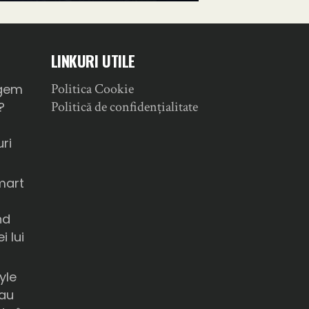
LINKURI UTILE
Politica Cookie
gem
Politică de confidențialitate
?
ri
mart
nd
i lui
yle
sau