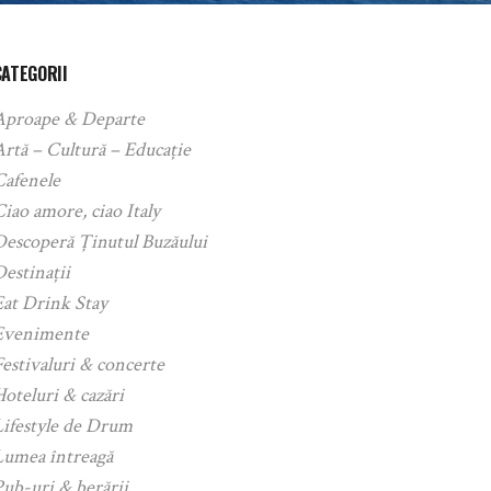
CATEGORII
Aproape & Departe
rtă – Cultură – Educație
Cafenele
iao amore, ciao Italy
Descoperă Ținutul Buzăului
estinații
Eat Drink Stay
Evenimente
estivaluri & concerte
oteluri & cazări
Lifestyle de Drum
Lumea întreagă
ub-uri & berării