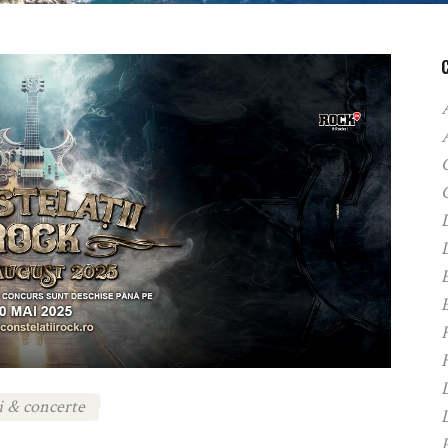
A
C
D
F
H
i & concerte
P