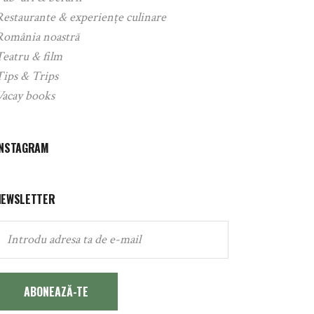
Restaurante & experiențe culinare
România noastră
Teatru & film
Tips & Trips
Vacay books
INSTAGRAM
NEWSLETTER
ABONEAZĂ-TE