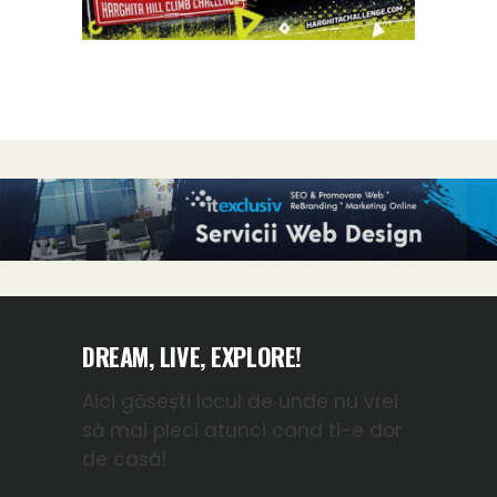
DREAM, LIVE, EXPLORE!
Aici găsești locul de unde nu vrei
să mai pleci atunci cand ti-e dor
de casă!