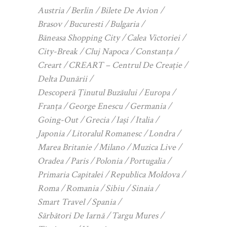
Austria
Berlin
Bilete De Avion
Brasov
Bucuresti
Bulgaria
Băneasa Shopping City
Calea Victoriei
City-Break
Cluj Napoca
Constanța
Creart
CREART – Centrul De Creație
Delta Dunării
Descoperă Ținutul Buzăului
Europa
Franța
George Enescu
Germania
Going-Out
Grecia
Iași
Italia
Japonia
Litoralul Romanesc
Londra
Marea Britanie
Milano
Muzica Live
Oradea
Paris
Polonia
Portugalia
Primaria Capitalei
Republica Moldova
Roma
Romania
Sibiu
Sinaia
Smart Travel
Spania
Sărbători De Iarnă
Targu Mures