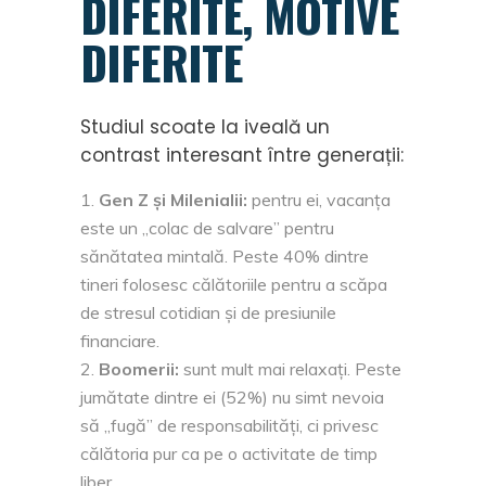
DIFERITE, MOTIVE
DIFERITE
Studiul scoate la iveală un
contrast interesant între generații:
Gen Z și Milenialii:
pentru ei, vacanța
este un „colac de salvare” pentru
sănătatea mintală. Peste 40% dintre
tineri folosesc călătoriile pentru a scăpa
de stresul cotidian și de presiunile
financiare.
Boomerii:
sunt mult mai relaxați. Peste
jumătate dintre ei (52%) nu simt nevoia
să „fugă” de responsabilități, ci privesc
călătoria pur ca pe o activitate de timp
liber.