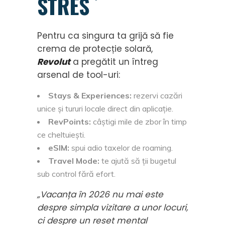
STRES
Pentru ca singura ta grijă să fie
crema de protecție solară,
Revolut
a pregătit un întreg
arsenal de tool-uri:
Stays & Experiences:
rezervi cazări
unice și tururi locale direct din aplicație.
RevPoints:
câștigi mile de zbor în timp
ce cheltuiești.
eSIM:
spui adio taxelor de roaming.
Travel Mode:
te ajută să ții bugetul
sub control fără efort.
„Vacanța în 2026 nu mai este
despre simpla vizitare a unor locuri,
ci despre un reset mental