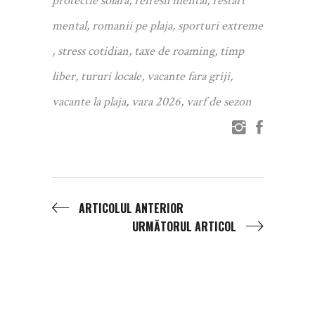
protectie solara
,
refresh mental
,
restart
mental
,
romanii pe plaja
,
sporturi extreme
,
stress cotidian
,
taxe de roaming
,
timp
liber
,
tururi locale
,
vacante fara griji
,
vacante la plaja
,
vara 2026
,
varf de sezon
ARTICOLUL ANTERIOR
URMĂTORUL ARTICOL