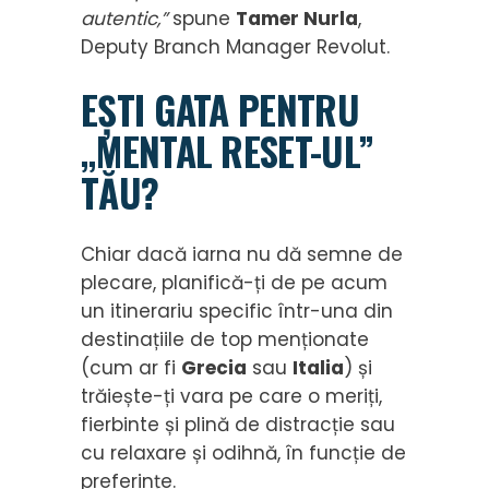
autentic,”
spune
Tamer Nurla
,
Deputy Branch Manager Revolut.
EȘTI GATA PENTRU
„MENTAL RESET-UL”
TĂU?
Chiar dacă iarna nu dă semne de
plecare, planifică-ți de pe acum
un itinerariu specific într-una din
destinațiile de top menționate
(cum ar fi
Grecia
sau
Italia
) și
trăiește-ți vara pe care o meriți,
fierbinte și plină de distracție sau
cu relaxare și odihnă, în funcție de
preferințe.