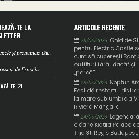
EAZĂ-TE LA
ARTICOLE RECENTE
LETTER
Ghid de St
28/06/2026
pentru Electric Castle 
cum să cucerești Bonți
outfituri fără „dacă” și
„parcă”
Neptun Ar
25/06/2026
AZĂ-TE
Fest dă restartul distrac
la mare sub umbrela Vi
Riviera Mangalia
Legendar
24/06/2026
clădire Klotild Palace d
The St. Regis Budapest,