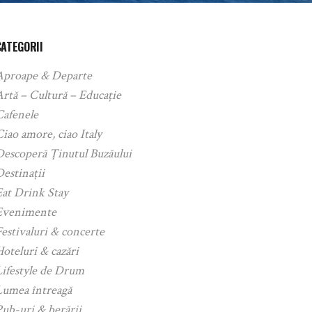
CATEGORII
Aproape & Departe
rtă – Cultură – Educație
Cafenele
iao amore, ciao Italy
Descoperă Ținutul Buzăului
estinații
Eat Drink Stay
Evenimente
estivaluri & concerte
oteluri & cazări
Lifestyle de Drum
Lumea întreagă
ub-uri & berării