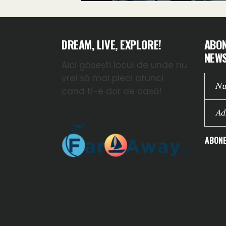
DREAM, LIVE, EXPLORE!
ABON
NEWS
Aici găsești locul de unde nu
vrei să mai pleci atunci
cand ti-e dor de casă!
ABONE