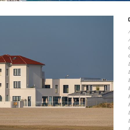
A
C
D
F
H
P