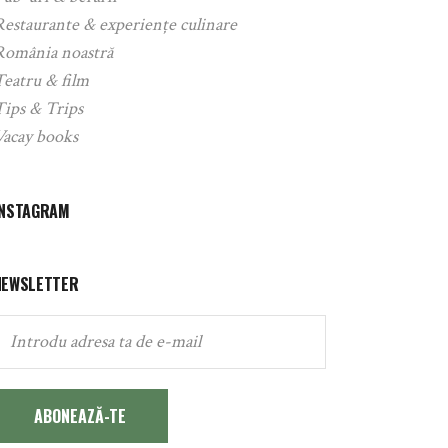
Restaurante & experiențe culinare
România noastră
Teatru & film
Tips & Trips
Vacay books
INSTAGRAM
NEWSLETTER
ABONEAZĂ-TE