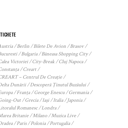
ETICHETE
Austria
Berlin
Bilete De Avion
Brasov
Bucuresti
Bulgaria
Băneasa Shopping City
alea Victoriei
City-Break
Cluj Napoca
Constanța
Creart
CREART – Centrul De Creație
Delta Dunării
Descoperă Ținutul Buzăului
Europa
Franța
George Enescu
Germania
Going-Out
Grecia
Iași
Italia
Japonia
Litoralul Romanesc
Londra
Marea Britanie
Milano
Muzica Live
Oradea
Paris
Polonia
Portugalia