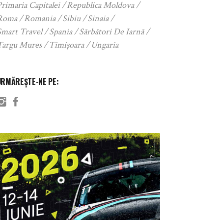
rimaria Capitalei
Republica Moldova
Roma
Romania
Sibiu
Sinaia
Smart Travel
Spania
Sărbători De Iarnă
Targu Mures
Timișoara
Ungaria
URMĂREȘTE-NE PE: