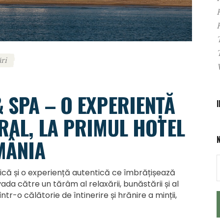
ri
 SPA – O EXPERIENȚĂ
RAL, LA PRIMUL HOTEL
MÂNIA
nică și o experiență autentică ce îmbrățișează
evada către un tărâm al relaxării, bunăstării și al
tr-o călătorie de întinerire și hrănire a minții,