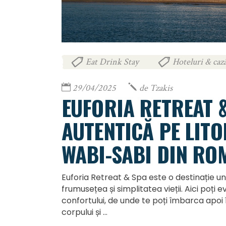
Eat Drink Stay
Hoteluri & cază
,
29/04/2025
de
Tzakis
EUFORIA RETREAT &
AUTENTICĂ PE LITO
WABI-SABI DIN RO
Euforia Retreat & Spa este o destinație u
frumusețea și simplitatea vieții. Aici poți 
confortului, de unde te poți îmbarca apoi în
corpului și