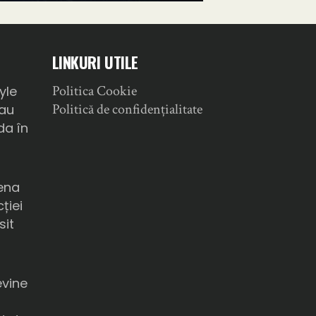
LINKURI UTILE
Politica Cookie
yle
Politică de confidențialitate
sau
da în
ena
ției
sit
a
evine