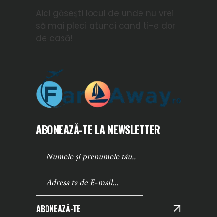
Aici găsești locul de unde nu vrei
să mai pleci atunci cand ti-e dor
de casă!
ABONEAZĂ-TE LA NEWSLETTER
ABONEAZĂ-TE