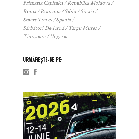
Primaria Capitalei
Republica Moldova
Roma
Romania
Sibiu
Sinaia
Smart Travel
Spania
Sărbători De Iarnă
Targu Mures
Timișoara
Ungaria
URMĂREȘTE-NE PE: