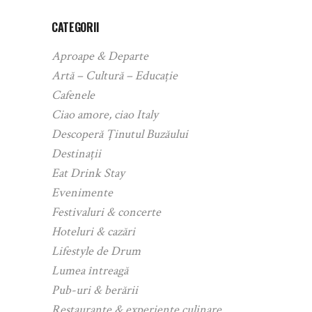
CATEGORII
Aproape & Departe
Artă – Cultură – Educație
Cafenele
Ciao amore, ciao Italy
Descoperă Ținutul Buzăului
Destinații
Eat Drink Stay
Evenimente
Festivaluri & concerte
Hoteluri & cazări
Lifestyle de Drum
Lumea întreagă
Pub-uri & berării
Restaurante & experiențe culinare