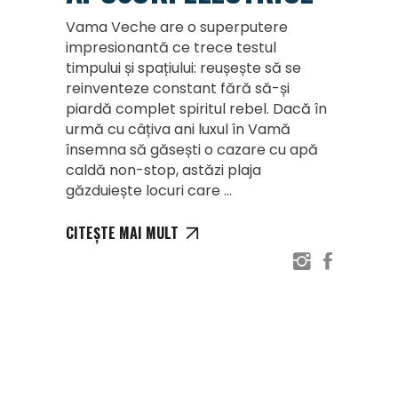
Vama Veche are o superputere
impresionantă ce trece testul
timpului și spațiului: reușește să se
reinventeze constant fără să-și
piardă complet spiritul rebel. Dacă în
urmă cu câțiva ani luxul în Vamă
însemna să găsești o cazare cu apă
caldă non-stop, astăzi plaja
găzduiește locuri care
CITEȘTE MAI MULT