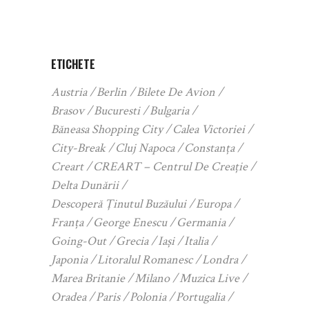
ETICHETE
Austria
Berlin
Bilete De Avion
Brasov
Bucuresti
Bulgaria
Băneasa Shopping City
Calea Victoriei
City-Break
Cluj Napoca
Constanța
Creart
CREART – Centrul De Creație
Delta Dunării
Descoperă Ținutul Buzăului
Europa
Franța
George Enescu
Germania
Going-Out
Grecia
Iași
Italia
Japonia
Litoralul Romanesc
Londra
Marea Britanie
Milano
Muzica Live
Oradea
Paris
Polonia
Portugalia