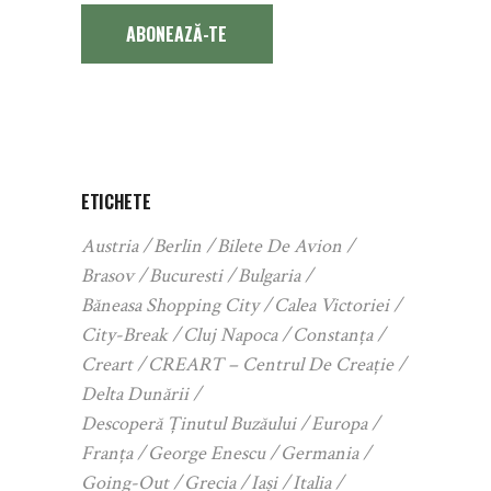
ABONEAZĂ-TE
ETICHETE
Austria
Berlin
Bilete De Avion
Brasov
Bucuresti
Bulgaria
Băneasa Shopping City
Calea Victoriei
City-Break
Cluj Napoca
Constanța
Creart
CREART – Centrul De Creație
Delta Dunării
Descoperă Ținutul Buzăului
Europa
Franța
George Enescu
Germania
Going-Out
Grecia
Iași
Italia