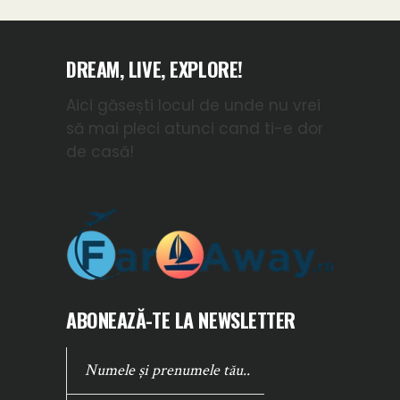
DREAM, LIVE, EXPLORE!
Aici găsești locul de unde nu vrei
să mai pleci atunci cand ti-e dor
de casă!
ABONEAZĂ-TE LA NEWSLETTER