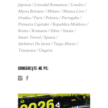
Japonia
Litoralul Romanesc
Londra
Marea Britanie
Milano
Muzica Live
Oradea
Paris
Polonia
Portugalia
Primaria Capitalei
Republica Moldova
Roma
Romania
Sibiu
Sinaia
Smart Travel
Spania
Sărbători De Iarnă
Targu Mures
Timișoara
Ungaria
URMĂREȘTE-NE PE: