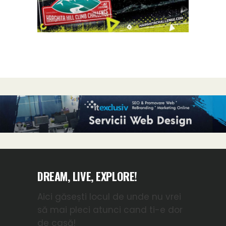
DREAM, LIVE, EXPLORE!
Aici găsești locul de unde nu vrei
să mai pleci atunci cand ti-e dor
de casă!