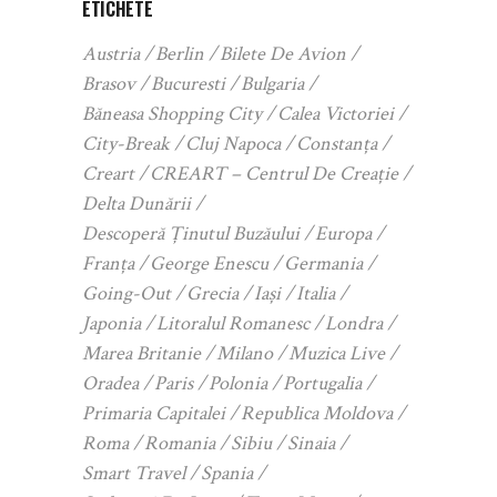
ETICHETE
Austria
Berlin
Bilete De Avion
Brasov
Bucuresti
Bulgaria
Băneasa Shopping City
Calea Victoriei
City-Break
Cluj Napoca
Constanța
Creart
CREART – Centrul De Creație
Delta Dunării
Descoperă Ținutul Buzăului
Europa
Franța
George Enescu
Germania
Going-Out
Grecia
Iași
Italia
Japonia
Litoralul Romanesc
Londra
Marea Britanie
Milano
Muzica Live
Oradea
Paris
Polonia
Portugalia
Primaria Capitalei
Republica Moldova
Roma
Romania
Sibiu
Sinaia
Smart Travel
Spania