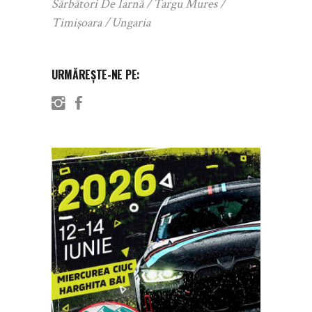
Sărbători De Iarnă
Targu Mures
Timișoara
Ungaria
URMĂREȘTE-NE PE: