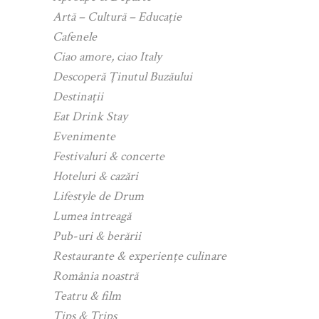
Artă – Cultură – Educație
Cafenele
Ciao amore, ciao Italy
Descoperă Ținutul Buzăului
Destinații
Eat Drink Stay
Evenimente
Festivaluri & concerte
Hoteluri & cazări
Lifestyle de Drum
Lumea întreagă
Pub-uri & berării
Restaurante & experiențe culinare
România noastră
Teatru & film
Tips & Trips