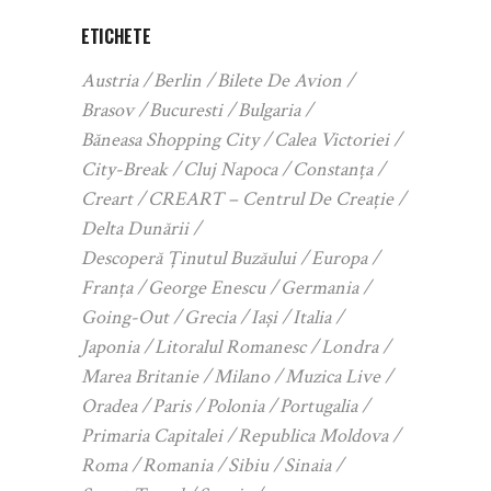
ETICHETE
Austria
Berlin
Bilete De Avion
Brasov
Bucuresti
Bulgaria
Băneasa Shopping City
Calea Victoriei
City-Break
Cluj Napoca
Constanța
Creart
CREART – Centrul De Creație
Delta Dunării
Descoperă Ținutul Buzăului
Europa
Franța
George Enescu
Germania
Going-Out
Grecia
Iași
Italia
Japonia
Litoralul Romanesc
Londra
Marea Britanie
Milano
Muzica Live
Oradea
Paris
Polonia
Portugalia
Primaria Capitalei
Republica Moldova
Roma
Romania
Sibiu
Sinaia