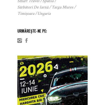
Smart Travel
Spania
Sărbători De Iarnă
Targu Mures
Timișoara
Ungaria
URMĂREȘTE-NE PE: