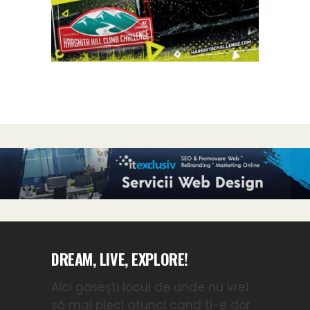
DREAM, LIVE, EXPLORE!
Aici găsești locul de unde nu vrei
să mai pleci atunci cand ti-e dor