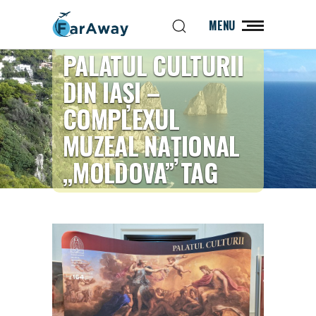
MENU
PALATUL CULTURII
DIN IAȘI –
COMPLEXUL
MUZEAL NAȚIONAL
„MOLDOVA” TAG