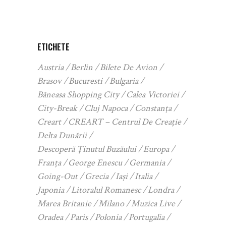
ETICHETE
Austria
Berlin
Bilete De Avion
Brasov
Bucuresti
Bulgaria
Băneasa Shopping City
Calea Victoriei
City-Break
Cluj Napoca
Constanța
Creart
CREART – Centrul De Creație
Delta Dunării
Descoperă Ținutul Buzăului
Europa
Franța
George Enescu
Germania
Going-Out
Grecia
Iași
Italia
Japonia
Litoralul Romanesc
Londra
Marea Britanie
Milano
Muzica Live
Oradea
Paris
Polonia
Portugalia