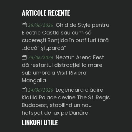
ARTICOLE RECENTE
Ghid de Style pentru
28/06/2026
Electric Castle sau cum să
cucerești Bonțida în outfituri fără
„dacă” și „parcă”
Neptun Arena Fest
25/06/2026
dă restartul distracției la mare
sub umbrela Visit Riviera
Mangalia
Legendara clădire
24/06/2026
Klotild Palace devine The St. Regis
Budapest, stabilind un nou
hotspot de lux pe Dunăre
LINKURI UTILE