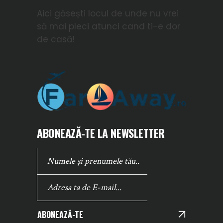
Aici găsești locul de unde nu vrei
să mai pleci atunci cand ti-e dor
de casă!
ABONEAZĂ-TE LA NEWSLETTER
ABONEAZĂ-TE