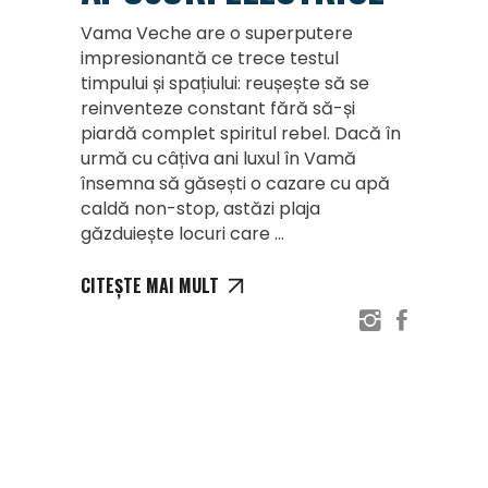
Vama Veche are o superputere
impresionantă ce trece testul
timpului și spațiului: reușește să se
reinventeze constant fără să-și
piardă complet spiritul rebel. Dacă în
urmă cu câțiva ani luxul în Vamă
însemna să găsești o cazare cu apă
caldă non-stop, astăzi plaja
găzduiește locuri care
CITEȘTE MAI MULT