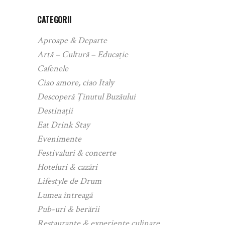
CATEGORII
Aproape & Departe
Artă – Cultură – Educație
Cafenele
Ciao amore, ciao Italy
Descoperă Ținutul Buzăului
Destinații
Eat Drink Stay
Evenimente
Festivaluri & concerte
Hoteluri & cazări
Lifestyle de Drum
Lumea întreagă
Pub-uri & berării
Restaurante & experiențe culinare