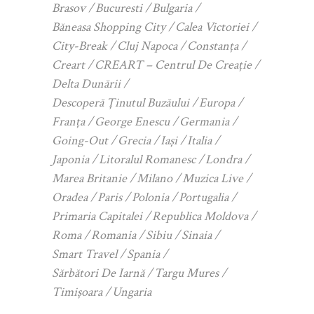
Brasov
Bucuresti
Bulgaria
Băneasa Shopping City
Calea Victoriei
City-Break
Cluj Napoca
Constanța
Creart
CREART – Centrul De Creație
Delta Dunării
Descoperă Ținutul Buzăului
Europa
Franța
George Enescu
Germania
Going-Out
Grecia
Iași
Italia
Japonia
Litoralul Romanesc
Londra
Marea Britanie
Milano
Muzica Live
Oradea
Paris
Polonia
Portugalia
Primaria Capitalei
Republica Moldova
Roma
Romania
Sibiu
Sinaia
Smart Travel
Spania
Sărbători De Iarnă
Targu Mures
Timișoara
Ungaria