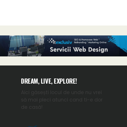
DREAM, LIVE, EXPLORE!
Aici găsești locul de unde nu vrei
să mai pleci atunci cand ti-e dor
de casă!