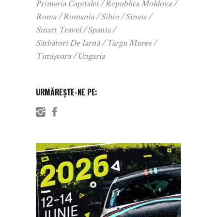
Primaria Capitalei
Republica Moldova
Roma
Romania
Sibiu
Sinaia
Smart Travel
Spania
Sărbători De Iarnă
Targu Mures
Timișoara
Ungaria
URMĂREȘTE-NE PE: