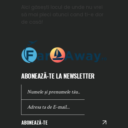
Aici găsești locul de unde nu vrei
să mai pleci atunci cand ti-e dor
de casă!
ABONEAZĂ-TE LA NEWSLETTER
ABONEAZĂ-TE