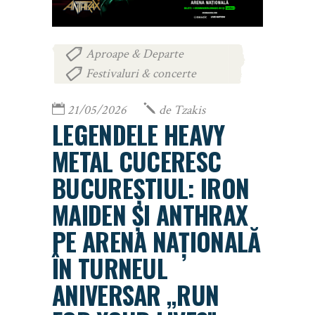
Aproape & Departe
,
Festivaluri & concerte
21/05/2026
de
Tzakis
LEGENDELE HEAVY
METAL CUCERESC
BUCUREȘTIUL: IRON
MAIDEN ȘI ANTHRAX
PE ARENA NAȚIONALĂ
ÎN TURNEUL
ANIVERSAR „RUN