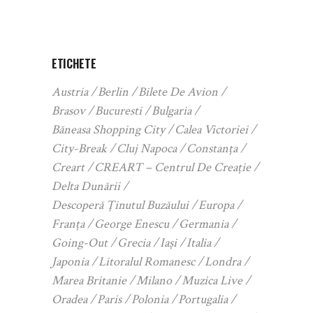
ETICHETE
Austria
Berlin
Bilete De Avion
Brasov
Bucuresti
Bulgaria
Băneasa Shopping City
Calea Victoriei
City-Break
Cluj Napoca
Constanța
Creart
CREART – Centrul De Creație
Delta Dunării
Descoperă Ținutul Buzăului
Europa
Franța
George Enescu
Germania
Going-Out
Grecia
Iași
Italia
Japonia
Litoralul Romanesc
Londra
Marea Britanie
Milano
Muzica Live
Oradea
Paris
Polonia
Portugalia