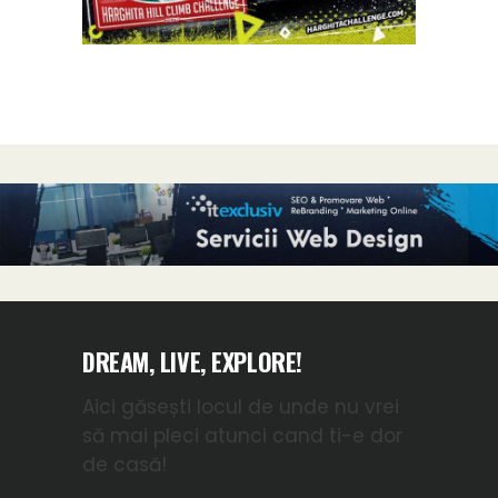
DREAM, LIVE, EXPLORE!
Aici găsești locul de unde nu vrei
să mai pleci atunci cand ti-e dor
de casă!