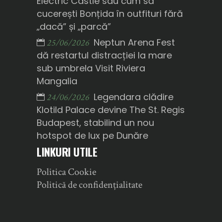
Electric Castle sau cum să
cucerești Bonțida în outfituri fără
„dacă” și „parcă”
Neptun Arena Fest
25/06/2026
dă restartul distracției la mare
sub umbrela Visit Riviera
Mangalia
Legendara clădire
24/06/2026
Klotild Palace devine The St. Regis
Budapest, stabilind un nou
hotspot de lux pe Dunăre
LINKURI UTILE
Politica Cookie
Politică de confidențialitate