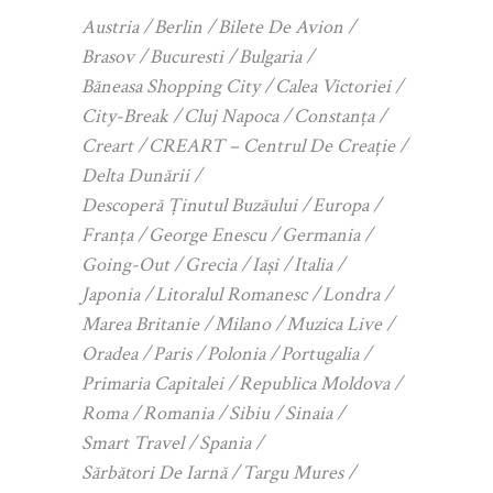
Austria
Berlin
Bilete De Avion
Brasov
Bucuresti
Bulgaria
Băneasa Shopping City
Calea Victoriei
City-Break
Cluj Napoca
Constanța
Creart
CREART – Centrul De Creație
Delta Dunării
Descoperă Ținutul Buzăului
Europa
Franța
George Enescu
Germania
Going-Out
Grecia
Iași
Italia
Japonia
Litoralul Romanesc
Londra
Marea Britanie
Milano
Muzica Live
Oradea
Paris
Polonia
Portugalia
Primaria Capitalei
Republica Moldova
Roma
Romania
Sibiu
Sinaia
Smart Travel
Spania
Sărbători De Iarnă
Targu Mures