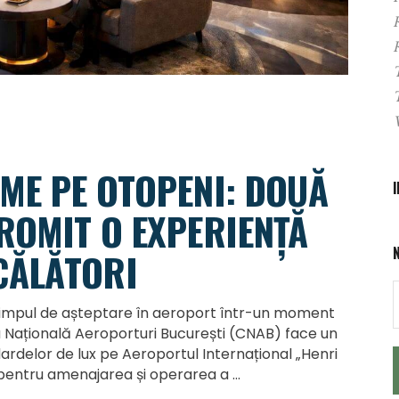
IME PE OTOPENI: DOUĂ
PROMIT O EXPERIENȚĂ
CĂLĂTORI
impul de așteptare în aeroport într-un moment
 Națională Aeroporturi București (CNAB) face un
delor de lux pe Aeroportul Internațional „Henri
ei pentru amenajarea și operarea a