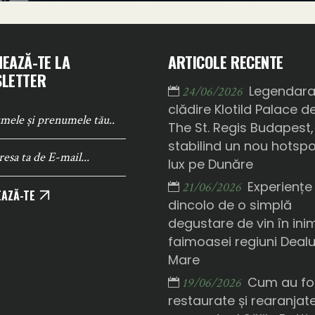
EAZĂ-TE LA
ARTICOLE RECENTE
LETTER
Legendar
24/06/2026
clădire Klotild Palace d
The St. Regis Budapest,
stabilind un nou hotsp
lux pe Dunăre
Experiențe
21/06/2026
AZĂ-TE
dincolo de o simplă
degustare de vin în ini
faimoasei regiuni Deal
Mare
Cum au fo
19/06/2026
restaurate și rearanjat