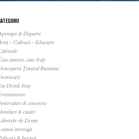
CATEGORII
Aproape & Departe
rtă – Cultură – Educație
Cafenele
iao amore, ciao Italy
Descoperă Ținutul Buzăului
estinații
Eat Drink Stay
Evenimente
estivaluri & concerte
oteluri & cazări
Lifestyle de Drum
Lumea întreagă
ub-uri & berării