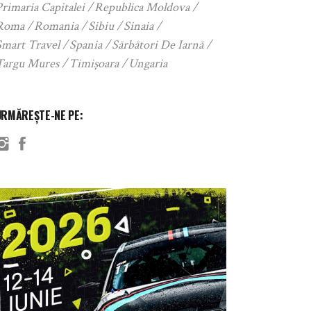
rimaria Capitalei
Republica Moldova
Roma
Romania
Sibiu
Sinaia
Smart Travel
Spania
Sărbători De Iarnă
Targu Mures
Timișoara
Ungaria
URMĂREȘTE-NE PE: