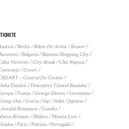
ETICHETE
Austria
Berlin
Bilete De Avion
Brasov
Bucuresti
Bulgaria
Băneasa Shopping City
alea Victoriei
City-Break
Cluj Napoca
Constanța
Creart
CREART – Centrul De Creație
Delta Dunării
Descoperă Ținutul Buzăului
Europa
Franța
George Enescu
Germania
Going-Out
Grecia
Iași
Italia
Japonia
Litoralul Romanesc
Londra
Marea Britanie
Milano
Muzica Live
Oradea
Paris
Polonia
Portugalia