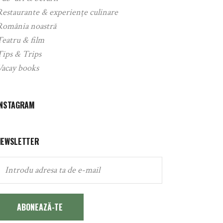
Restaurante & experiențe culinare
România noastră
Teatru & film
Tips & Trips
Vacay books
INSTAGRAM
NEWSLETTER
ABONEAZĂ-TE