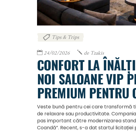
Tips & Trips
24/02/2026
de
Tzakis
CONFORT LA ÎNĂLȚ
NOI SALOANE VIP 
PREMIUM PENTRU 
Veste bună pentru cei care transformă t
de relaxare sau productivitate. Compania
pas important către modernizarea standar
Coandă”. Recent, s-a dat startul licitați