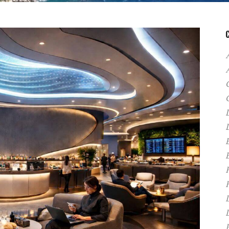
A
C
D
F
H
P