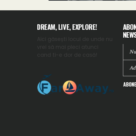
DREAM, LIVE, EXPLORE!
ABON
NEWS
Aici găsești locul de unde nu
vrei să mai pleci atunci
cand ti-e dor de casă!
ABONE