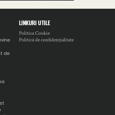
LINKURI UTILE
Politica Cookie
a
Politică de confidențialitate
evine
ot de
ma
u
st
e