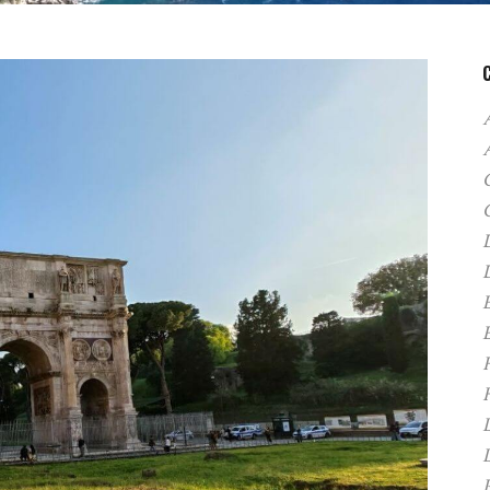
A
C
D
F
H
P