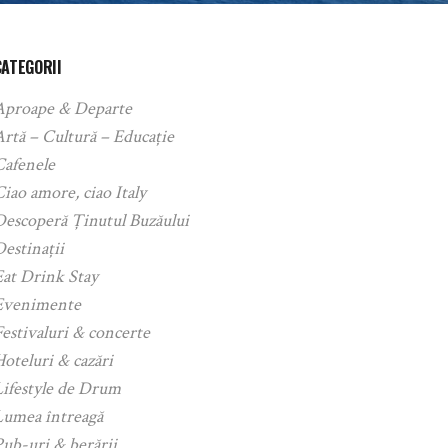
CATEGORII
Aproape & Departe
rtă – Cultură – Educație
Cafenele
iao amore, ciao Italy
Descoperă Ținutul Buzăului
estinații
Eat Drink Stay
Evenimente
estivaluri & concerte
oteluri & cazări
Lifestyle de Drum
Lumea întreagă
ub-uri & berării