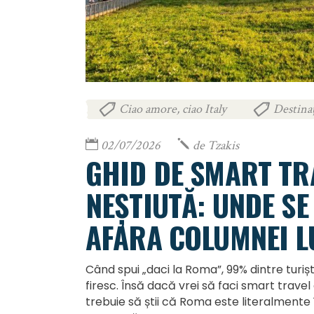
Ciao amore, ciao Italy
Destinaț
,
02/07/2026
de
Tzakis
GHID DE SMART TR
NEȘTIUTĂ: UNDE SE
AFARA COLUMNEI L
Când spui „daci la Roma”, 99% dintre turiș
firesc. Însă dacă vrei să faci smart trave
trebuie să știi că Roma este literalmente 