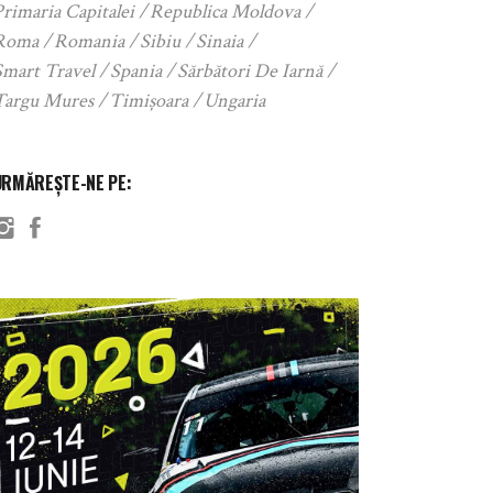
rimaria Capitalei
Republica Moldova
Roma
Romania
Sibiu
Sinaia
Smart Travel
Spania
Sărbători De Iarnă
Targu Mures
Timișoara
Ungaria
URMĂREȘTE-NE PE: