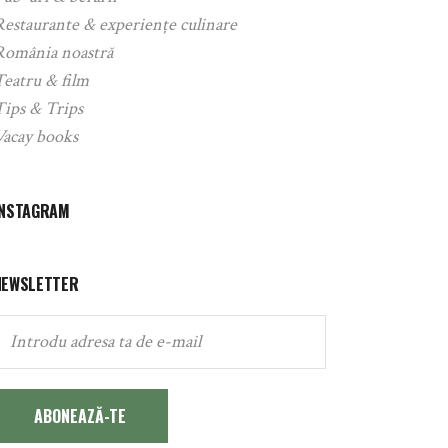
Restaurante & experiențe culinare
România noastră
Teatru & film
Tips & Trips
Vacay books
INSTAGRAM
NEWSLETTER
ABONEAZĂ-TE