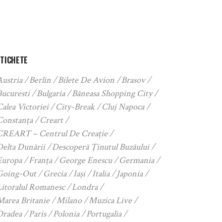
ETICHETE
Austria
Berlin
Bilete De Avion
Brasov
Bucuresti
Bulgaria
Băneasa Shopping City
alea Victoriei
City-Break
Cluj Napoca
Constanța
Creart
CREART – Centrul De Creație
Delta Dunării
Descoperă Ținutul Buzăului
Europa
Franța
George Enescu
Germania
Going-Out
Grecia
Iași
Italia
Japonia
Litoralul Romanesc
Londra
Marea Britanie
Milano
Muzica Live
Oradea
Paris
Polonia
Portugalia