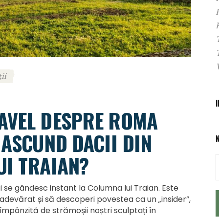
ii
AVEL DESPRE ROMA
 ASCUND DACII DIN
UI TRAIAN?
ti se gândesc instant la Columna lui Traian. Este
l adevărat și să descoperi povestea ca un „insider”,
împânzită de strămoșii noștri sculptați în