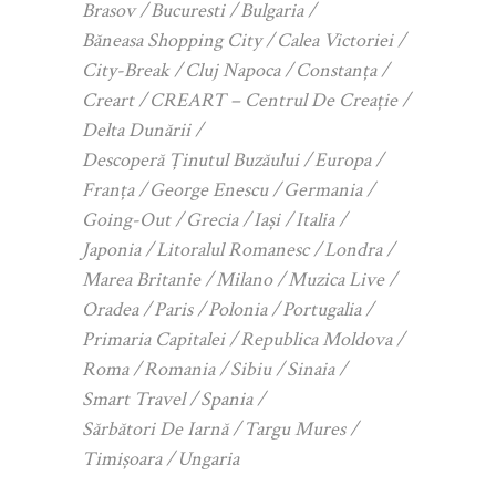
Brasov
Bucuresti
Bulgaria
Băneasa Shopping City
Calea Victoriei
City-Break
Cluj Napoca
Constanța
Creart
CREART – Centrul De Creație
Delta Dunării
Descoperă Ținutul Buzăului
Europa
Franța
George Enescu
Germania
Going-Out
Grecia
Iași
Italia
Japonia
Litoralul Romanesc
Londra
Marea Britanie
Milano
Muzica Live
Oradea
Paris
Polonia
Portugalia
Primaria Capitalei
Republica Moldova
Roma
Romania
Sibiu
Sinaia
Smart Travel
Spania
Sărbători De Iarnă
Targu Mures
Timișoara
Ungaria