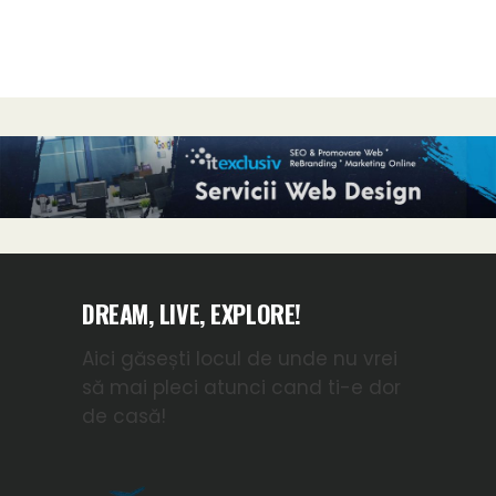
DREAM, LIVE, EXPLORE!
Aici găsești locul de unde nu vrei
să mai pleci atunci cand ti-e dor
de casă!