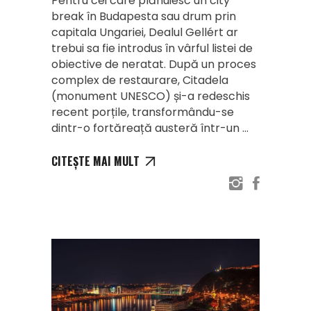
Pentru cei care plănuiesc un city
break în Budapesta sau drum prin
capitala Ungariei, Dealul Gellért ar
trebui sa fie introdus în vârful listei de
obiective de neratat. După un proces
complex de restaurare, Citadela
(monument UNESCO) și-a redeschis
recent porțile, transformându-se
dintr-o fortăreață austeră într-un
CITEȘTE MAI MULT