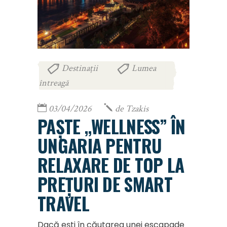
Destinații
Lumea
,
întreagă
03/04/2026
de
Tzakis
PAȘTE „WELLNESS” ÎN
UNGARIA PENTRU
RELAXARE DE TOP LA
PREȚURI DE SMART
TRAVEL
Dacă ești în căutarea unei escapade