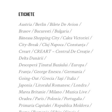
ETICHETE
Austria
Berlin
Bilete De Avion
Brasov
Bucuresti
Bulgaria
Băneasa Shopping City
Calea Victoriei
City-Break
Cluj Napoca
Constanța
Creart
CREART – Centrul De Creație
Delta Dunării
Descoperă Ținutul Buzăului
Europa
Franța
George Enescu
Germania
Going-Out
Grecia
Iași
Italia
Japonia
Litoralul Romanesc
Londra
Marea Britanie
Milano
Muzica Live
Oradea
Paris
Polonia
Portugalia
Primaria Capitalei
Republica Moldova