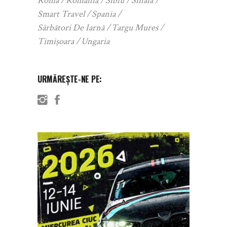
Roma
Romania
Sibiu
Sinaia
Smart Travel
Spania
Sărbători De Iarnă
Targu Mures
Timișoara
Ungaria
URMĂREȘTE-NE PE: