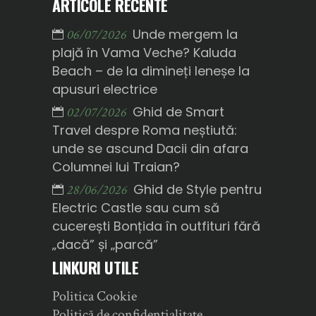
ARTICOLE RECENTE
Unde mergem la
06/07/2026
plajă în Vama Veche? Kaluda
Beach – de la dimineți leneșe la
apusuri electrice
Ghid de Smart
02/07/2026
Travel despre Roma neștiută:
unde se ascund Dacii din afara
Columnei lui Traian?
Ghid de Style pentru
28/06/2026
Electric Castle sau cum să
cucerești Bonțida în outfituri fără
„dacă” și „parcă”
LINKURI UTILE
Politica Cookie
Politică de confidențialitate