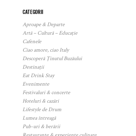
CATEGORII
Aproape & Departe
Artă – Cultură – Educație
Cafenele
Ciao amore, ciao Italy
Descoperă Ținutul Buzăului
Destinații
Eat Drink Stay
Evenimente
Festivaluri & concerte
Hoteluri & cazări
Lifestyle de Drum
Lumea întreagă
Pub-uri & berării
Restaurante & experiențe culinare