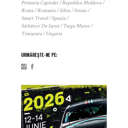
Primaria Capitalei
Republica Moldova
Roma
Romania
Sibiu
Sinaia
Smart Travel
Spania
Sărbători De Iarnă
Targu Mures
Timișoara
Ungaria
URMĂREȘTE-NE PE: