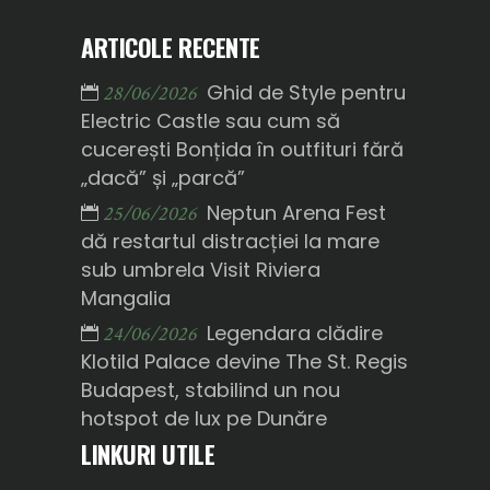
ARTICOLE RECENTE
Ghid de Style pentru
28/06/2026
Electric Castle sau cum să
cucerești Bonțida în outfituri fără
„dacă” și „parcă”
Neptun Arena Fest
25/06/2026
dă restartul distracției la mare
sub umbrela Visit Riviera
Mangalia
Legendara clădire
24/06/2026
Klotild Palace devine The St. Regis
Budapest, stabilind un nou
hotspot de lux pe Dunăre
LINKURI UTILE