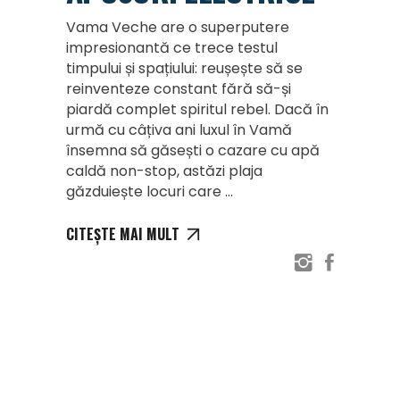
Vama Veche are o superputere
impresionantă ce trece testul
timpului și spațiului: reușește să se
reinventeze constant fără să-și
piardă complet spiritul rebel. Dacă în
urmă cu câțiva ani luxul în Vamă
însemna să găsești o cazare cu apă
caldă non-stop, astăzi plaja
găzduiește locuri care
CITEȘTE MAI MULT