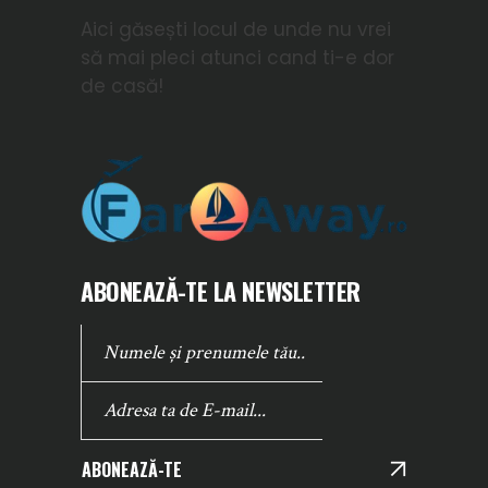
Aici găsești locul de unde nu vrei
să mai pleci atunci cand ti-e dor
de casă!
ABONEAZĂ-TE LA NEWSLETTER
ABONEAZĂ-TE