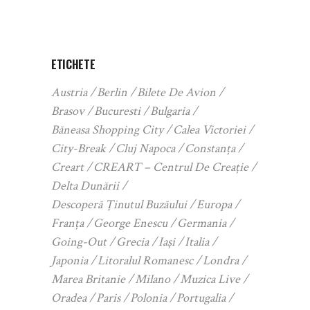
ETICHETE
Austria
Berlin
Bilete De Avion
Brasov
Bucuresti
Bulgaria
Băneasa Shopping City
Calea Victoriei
City-Break
Cluj Napoca
Constanța
Creart
CREART – Centrul De Creație
Delta Dunării
Descoperă Ținutul Buzăului
Europa
Franța
George Enescu
Germania
Going-Out
Grecia
Iași
Italia
Japonia
Litoralul Romanesc
Londra
Marea Britanie
Milano
Muzica Live
Oradea
Paris
Polonia
Portugalia