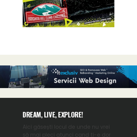
DREAM, LIVE, EXPLORE!
Aici găsești locul de unde nu vrei
să mai pleci atunci cand ti-e dor