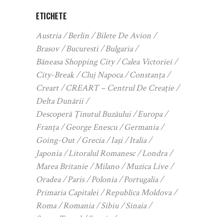
ETICHETE
Austria
Berlin
Bilete De Avion
Brasov
Bucuresti
Bulgaria
Băneasa Shopping City
Calea Victoriei
City-Break
Cluj Napoca
Constanța
Creart
CREART – Centrul De Creație
Delta Dunării
Descoperă Ținutul Buzăului
Europa
Franța
George Enescu
Germania
Going-Out
Grecia
Iași
Italia
Japonia
Litoralul Romanesc
Londra
Marea Britanie
Milano
Muzica Live
Oradea
Paris
Polonia
Portugalia
Primaria Capitalei
Republica Moldova
Roma
Romania
Sibiu
Sinaia