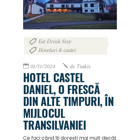
Eat Drink Stay
,
Hoteluri & cazări
01/11/2024
de
Tzakis
HOTEL CASTEL
DANIEL, O FRESCĂ
DIN ALTE TIMPURI, ÎN
MIJLOCUL
TRANSILVANIEI
Ce faci când îți dorești mai mult decât