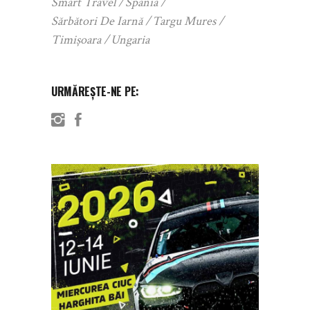
Smart Travel
Spania
Sărbători De Iarnă
Targu Mures
Timișoara
Ungaria
URMĂREȘTE-NE PE: