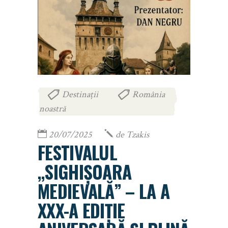
Destinații
România
,
noastră
20/07/2025
de
Tzakis
FESTIVALUL
„SIGHIȘOARA
MEDIEVALĂ” – LA A
XXX-A EDIȚIE