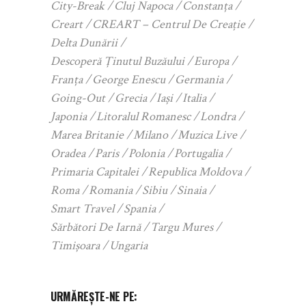
City-Break
Cluj Napoca
Constanța
Creart
CREART – Centrul De Creație
Delta Dunării
Descoperă Ținutul Buzăului
Europa
Franța
George Enescu
Germania
Going-Out
Grecia
Iași
Italia
Japonia
Litoralul Romanesc
Londra
Marea Britanie
Milano
Muzica Live
Oradea
Paris
Polonia
Portugalia
Primaria Capitalei
Republica Moldova
Roma
Romania
Sibiu
Sinaia
Smart Travel
Spania
Sărbători De Iarnă
Targu Mures
Timișoara
Ungaria
URMĂREȘTE-NE PE: