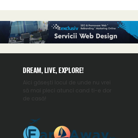
DREAM, LIVE, EXPLORE!
Aici găsești locul de unde nu vrei
să mai pleci atunci cand ti-e dor
de casă!