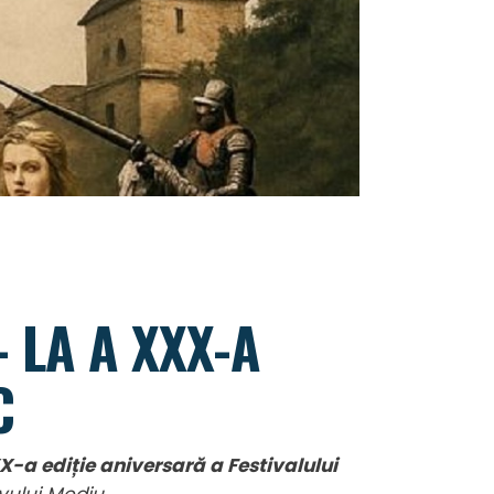
 LA A XXX-A
C
X-a ediție aniversară a Festivalului