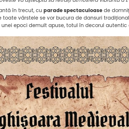
 poveste vă așteaptă să retrăiți atmosfera vibrantă a E
antă în trecut, cu
parade spectaculoase
de domnițe
 de toate vârstele se vor bucura de dansuri tradiționa
e unei epoci demult apuse, totul în decorul autentic