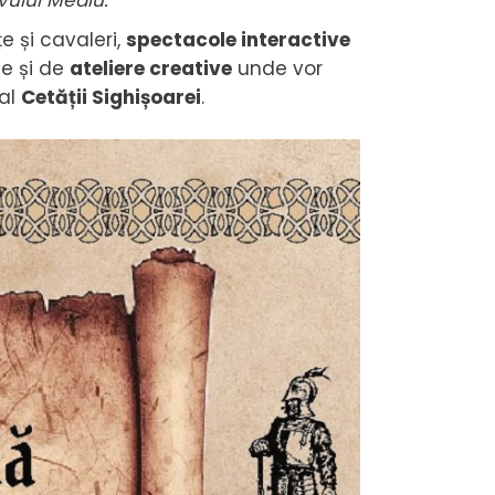
vului Mediu.
 și cavaleri,
spectacole interactive
le și de
ateliere creative
unde vor
 al
Cetății Sighișoarei
.