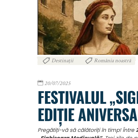
Destinații
România noastră
,
20/07/2025
FESTIVALUL „SI
EDIȚIE ANIVERS
Pregătiți-vă să călătoriți în timp! Între