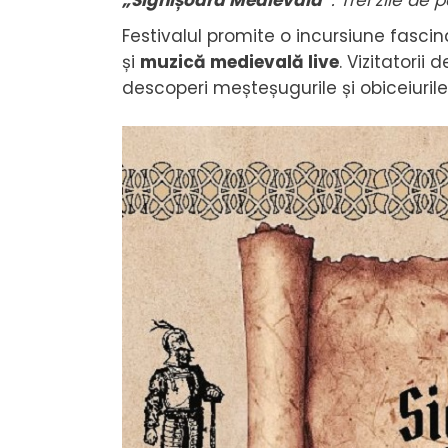
„Sighișoara Medievală”
. Trei zile de
Festivalul promite o incursiune fascin
și
muzică medievală live
. Vizitatorii
descoperi meșteșugurile și obiceiuril