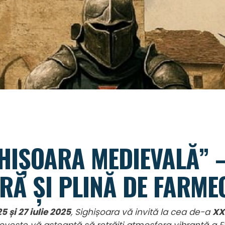
GHIȘOARA MEDIEVALĂ” –
ARĂ ȘI PLINĂ DE FARME
25 și 27 iulie 2025
, Sighișoara vă invită la cea de-a
XX