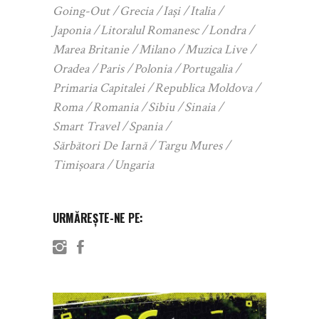
Going-Out
Grecia
Iași
Italia
Japonia
Litoralul Romanesc
Londra
Marea Britanie
Milano
Muzica Live
Oradea
Paris
Polonia
Portugalia
Primaria Capitalei
Republica Moldova
Roma
Romania
Sibiu
Sinaia
Smart Travel
Spania
Sărbători De Iarnă
Targu Mures
Timișoara
Ungaria
URMĂREȘTE-NE PE: