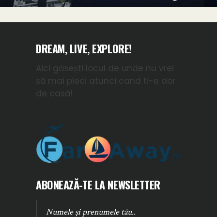
DREAM, LIVE, EXPLORE!
Aici găsești locul de unde nu vrei
să mai pleci atunci cand ti-e dor
de casă!
ABONEAZĂ-TE LA NEWSLETTER