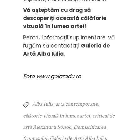
Vă așteptăm cu drag să
descoperiți această călătorie
vizuală în lumea artei!
Pentru informații suplimentare, vă
rugăm să contactați
Galeria de
Artă Alba Iulia
.
Foto www.goiaradu.ro
Alba Iulia
,
arta contemporana
,
călătorie vizuală în lumea artei
,
criticul de
artă Alexandru Sonoc
,
Demistificarea
frumosului
,
Galeria de Artă Alba Iulia
,