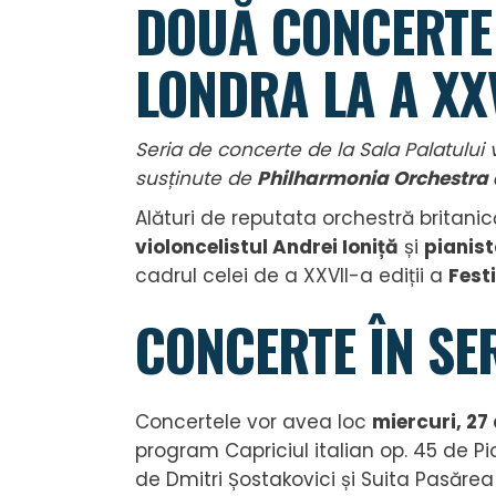
DOUĂ CONCERTE
LONDRA LA A XXV
Seria de concerte de la Sala Palatului 
susținute de
Philharmonia Orchestra 
Alături de reputata orchestră britanic
violoncelistul
Andrei Ioniță
și
pianis
cadrul celei de a XXVII-a ediții a
Fest
CONCERTE ÎN SER
Concertele vor avea loc
miercuri, 27
program Capriciul italian op. 45 de Pio
de Dmitri Șostakovici și Suita Pasărea