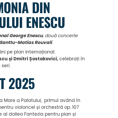
ONIA DIN
LULUI ENESCU
ional George Enescu
, două concerte
Santtu-Matias Rouvali
.
ni pe plan internațional:
scu
și
Dmitri Șostakovici
,
celebrați în
seri.
ST 2025
ala Mare a Palatului, primul având în
pentru violoncel și orchestră op. 107
e al doilea Fantezia pentru pian și