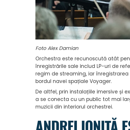
Foto Alex Damian
Orchestra este recunoscută atât pentr
înregistrările sale includ LP-uri de re
regim de streaming, iar înregistrarea S
bordul navei spațiale Voyager.
De altfel, prin instalațiile imersive ș
a se conecta cu un public tot mai larg
muzicii din interiorul orchestrei.
ANDREI IONIȚĂ E