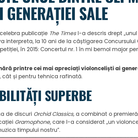
I GENERAȚIEI SALE
celebra publicație
The Times
l-a descris drept „unul 
a interpreta, la 10 ani de la câștigarea Concursului
iției, în 2015: Concertul nr. 1 în mi bemol major pen
ără printre cei mai apreciați violonceliști ai gener
 cât și pentru tehnica rafinată.
BILITĂȚI SUPERBE
sa de discuri
Orchid Classics,
a combinat o premieră 
cației
Gramophone
, care l-a considerat „un violonce
zica timpului nostru”.