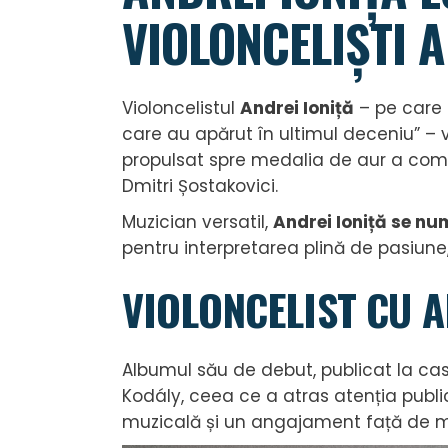
VIOLONCELIȘTI A
Violoncelistul
Andrei Ioniță
– pe care 
care au apărut în ultimul deceniu” – v
propulsat spre medalia de aur a compet
Dmitri Șostakovici.
Muzician versatil,
Andrei Ioniță
se num
pentru interpretarea plină de pasiune,
VIOLONCELIST CU A
Albumul său de debut, publicat la ca
Kodály, ceea ce a atras atenția publi
muzicală și un angajament față de mu