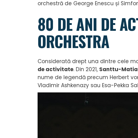
orchestră de George Enescu și Simfoni
80 DE ANI DE A
ORCHESTRA
Considerată drept una dintre cele mai
de activitate
. Din 2021,
Santtu-Matia
nume de legendă precum Herbert von K
Vladimir Ashkenazy sau Esa-Pekka Sa