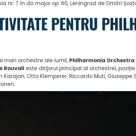
a nr. 7 în do major op. 60, Leningrad de Dmitri Șos
CTIVITATE PENTRU PHI
 mari orchestre ale lumii,
Philharmonia Orchestra
s Rouvali
este dirijorul principal al orchestrei, poziț
arajan, Otto Klemperer, Riccardo Muti, Giuseppe Si
lonen.