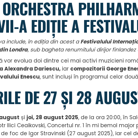
 ORCHESTRA PHILHARM
II-A EDIȚIE A FESTIVA
va include, în ediția din acest a
Festivalului Internaț
din Londra
, sub bagheta renumitului dirijor finlandez
ă vor evolua doi dintre cei mai activi muzicieni româ
ta
Alexandra Dariescu
,
iar
c
ompozitorii
George Ene
ivalului Enescu
, sunt incluși în programul celor două 
ILE DE 27 ȘI 28 AUGU
 august
și
joi, 28 august 2025
, de la ora 20:00, în S
tr Ilici Ceaikovski, Concertul nr. 1 în mi bemol major 
 de foc de Igor Stravinski (27 august 2025), iar cel d