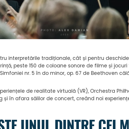
u interpretările tradiționale, cât și pentru deschid
ferință, peste 150 de coloane sonore de filme și jocur
imfoniei nr. 5 în do minor, op. 67 de Beethoven călăt
i experiențele de realitate virtuală (VR), Orchestra Ph
 și în afara sălilor de concert, creând noi experienț
STE UNUL DINTRE CEI 