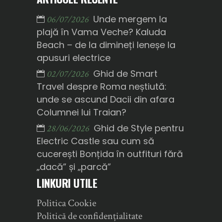
Unde mergem la
06/07/2026
plajă în Vama Veche? Kaluda
Beach – de la dimineți leneșe la
apusuri electrice
Ghid de Smart
02/07/2026
Travel despre Roma neștiută:
unde se ascund Dacii din afara
Columnei lui Traian?
Ghid de Style pentru
28/06/2026
Electric Castle sau cum să
cucerești Bonțida în outfituri fără
„dacă” și „parcă”
LINKURI UTILE
Politica Cookie
Politică de confidențialitate