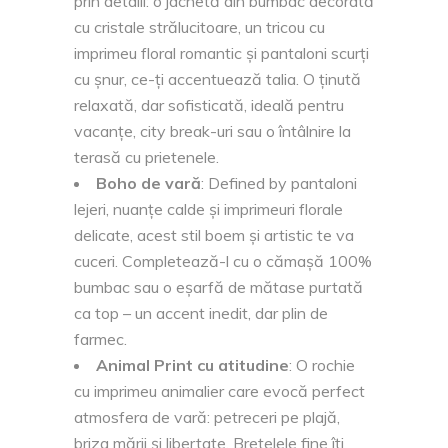
prin detalii: o jachetă din bumbac decorată
cu cristale strălucitoare, un tricou cu
imprimeu floral romantic și pantaloni scurți
cu șnur, ce-ți accentuează talia. O ținută
relaxată, dar sofisticată, ideală pentru
vacanțe, city break-uri sau o întâlnire la
terasă cu prietenele.
Boho de vară
: Defined by pantaloni
lejeri, nuanțe calde și imprimeuri florale
delicate, acest stil boem și artistic te va
cuceri. Completează-l cu o cămașă 100%
bumbac sau o eșarfă de mătase purtată
ca top – un accent inedit, dar plin de
farmec.
Animal Print cu atitudine
: O rochie
cu imprimeu animalier care evocă perfect
atmosfera de vară: petreceri pe plajă,
briza mării și libertate. Bretelele fine îți