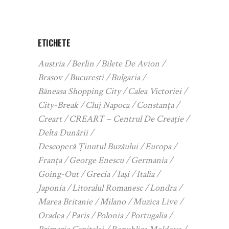
ETICHETE
Austria
Berlin
Bilete De Avion
Brasov
Bucuresti
Bulgaria
Băneasa Shopping City
Calea Victoriei
City-Break
Cluj Napoca
Constanța
Creart
CREART – Centrul De Creație
Delta Dunării
Descoperă Ținutul Buzăului
Europa
Franța
George Enescu
Germania
Going-Out
Grecia
Iași
Italia
Japonia
Litoralul Romanesc
Londra
Marea Britanie
Milano
Muzica Live
Oradea
Paris
Polonia
Portugalia