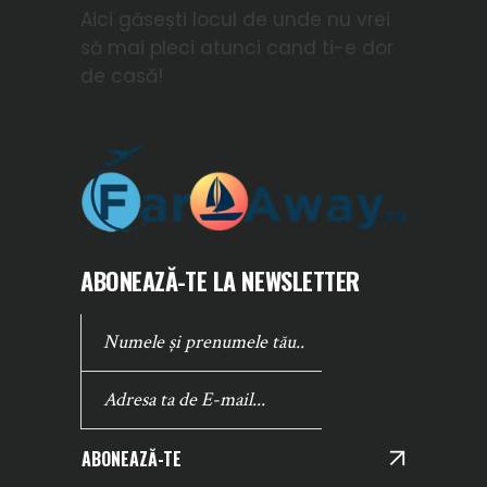
Aici găsești locul de unde nu vrei
să mai pleci atunci cand ti-e dor
de casă!
ABONEAZĂ-TE LA NEWSLETTER
ABONEAZĂ-TE