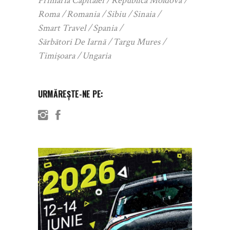
Primaria Capitalei
Republica Moldova
Roma
Romania
Sibiu
Sinaia
Smart Travel
Spania
Sărbători De Iarnă
Targu Mures
Timișoara
Ungaria
URMĂREȘTE-NE PE: