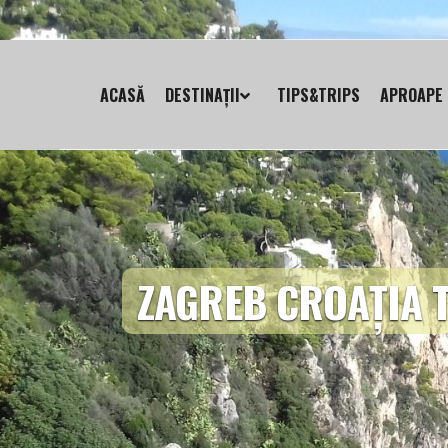
ACASĂ
DESTINAȚII
TIPS&TRIPS
APROAPE 
ZAGREB CROAȚIA 