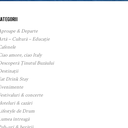
CATEGORII
Aproape & Departe
rtă – Cultură – Educație
Cafenele
iao amore, ciao Italy
Descoperă Ținutul Buzăului
estinații
Eat Drink Stay
Evenimente
estivaluri & concerte
oteluri & cazări
Lifestyle de Drum
Lumea întreagă
ub-uri & berării