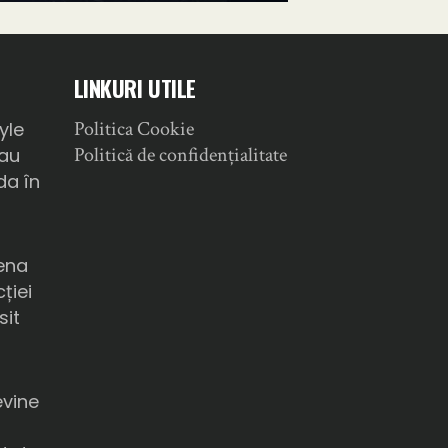
LINKURI UTILE
Politica Cookie
yle
Politică de confidențialitate
sau
da în
ena
ției
sit
a
evine