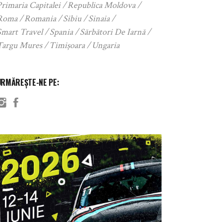
rimaria Capitalei
Republica Moldova
Roma
Romania
Sibiu
Sinaia
Smart Travel
Spania
Sărbători De Iarnă
Targu Mures
Timișoara
Ungaria
URMĂREȘTE-NE PE: