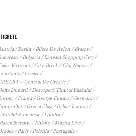
ETICHETE
Austria
Berlin
Bilete De Avion
Brasov
Bucuresti
Bulgaria
Băneasa Shopping City
alea Victoriei
City-Break
Cluj Napoca
Constanța
Creart
CREART – Centrul De Creație
Delta Dunării
Descoperă Ținutul Buzăului
Europa
Franța
George Enescu
Germania
Going-Out
Grecia
Iași
Italia
Japonia
Litoralul Romanesc
Londra
Marea Britanie
Milano
Muzica Live
Oradea
Paris
Polonia
Portugalia