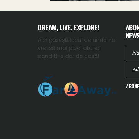
DREAM, LIVE, EXPLORE!
ABON
NEWS
Aici găsești locul de unde nu
vrei să mai pleci atunci
cand ti-e dor de casă!
ABONE