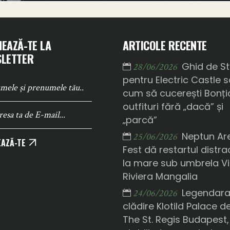
EAZĂ-TE LA
ARTICOLE RECENTE
LETTER
Ghid de St
28/06/2026
pentru Electric Castle 
cum să cucerești Bonți
outfituri fără „dacă” și
„parcă”
Neptun Ar
25/06/2026
AZĂ-TE
Fest dă restartul distrac
la mare sub umbrela Vi
Riviera Mangalia
Legendar
24/06/2026
clădire Klotild Palace d
The St. Regis Budapest,