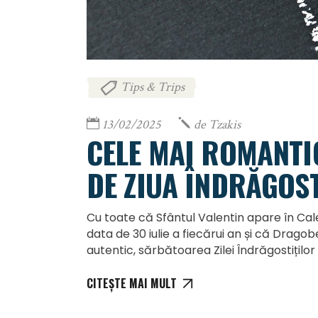
Tips & Trips
13/02/2025
de
Tzakis
CELE MAI ROMANTI
DE ZIUA ÎNDRĂGOS
Cu toate că Sfântul Valentin apare în Cal
data de 30 iulie a fiecărui an și că Dragobe
autentic, sărbătoarea Zilei Îndrăgostițilo
CITEȘTE MAI MULT