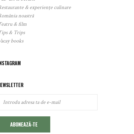
Restaurante & experiențe culinare
România noastră
Teatru & film
Tips & Trips
Vacay books
INSTAGRAM
NEWSLETTER
ABONEAZĂ-TE