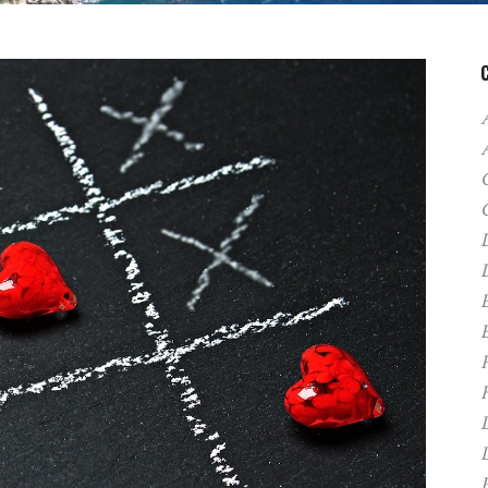
A
C
D
F
H
P