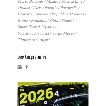
Marea Britanie
Milano
Muzica Live
Oradea
Paris
Polonia
Portugalia
Primaria Capitalei
Republica Moldova
Roma
Romania
Sibiu
Sinaia
Smart Travel
Spania
Sărbători De Iarnă
Targu Mures
Timișoara
Ungaria
URMĂREȘTE-NE PE: