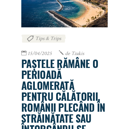
Tips & Trips
15/04/2025
de
Tzakis
PAȘTELE RĂMÂNE O
PERIOADĂ
AGLOMERATĂ
PENTRU CĂLĂTORII,
ROMÂNII PLECÂND ÎN
STRĂINĂTATE SAU