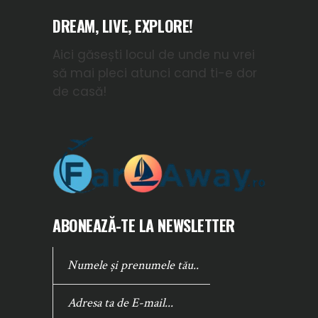
DREAM, LIVE, EXPLORE!
Aici găsești locul de unde nu vrei
să mai pleci atunci cand ti-e dor
de casă!
ABONEAZĂ-TE LA NEWSLETTER