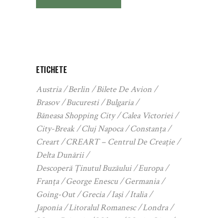
ETICHETE
Austria
Berlin
Bilete De Avion
Brasov
Bucuresti
Bulgaria
Băneasa Shopping City
Calea Victoriei
City-Break
Cluj Napoca
Constanța
Creart
CREART – Centrul De Creație
Delta Dunării
Descoperă Ținutul Buzăului
Europa
Franța
George Enescu
Germania
Going-Out
Grecia
Iași
Italia
Japonia
Litoralul Romanesc
Londra