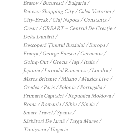
Brasov
Bucuresti
Bulgaria
Băneasa Shopping City
Calea Victoriei
City-Break
Cluj Napoca
Constanța
Creart
CREART – Centrul De Creație
Delta Dunării
Descoperă Ținutul Buzăului
Europa
Franța
George Enescu
Germania
Going-Out
Grecia
Iași
Italia
Japonia
Litoralul Romanesc
Londra
Marea Britanie
Milano
Muzica Live
Oradea
Paris
Polonia
Portugalia
Primaria Capitalei
Republica Moldova
Roma
Romania
Sibiu
Sinaia
Smart Travel
Spania
Sărbători De Iarnă
Targu Mures
Timișoara
Ungaria