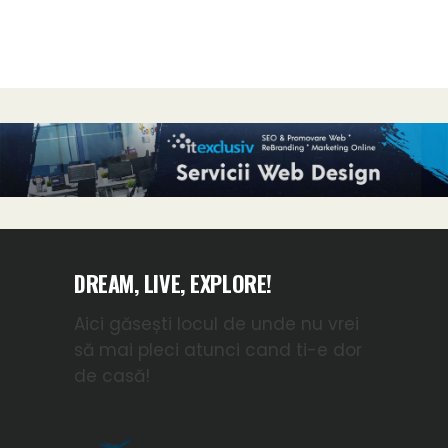
DREAM, LIVE, EXPLORE!
Aici găsești locul de unde nu vrei
să mai pleci atunci cand ti-e dor
de casă!