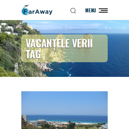
MENU
VACANȚELE VERII
TAG