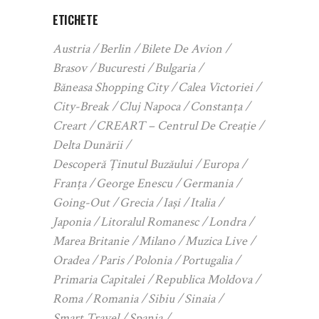
ETICHETE
Austria
Berlin
Bilete De Avion
Brasov
Bucuresti
Bulgaria
Băneasa Shopping City
Calea Victoriei
City-Break
Cluj Napoca
Constanța
Creart
CREART – Centrul De Creație
Delta Dunării
Descoperă Ținutul Buzăului
Europa
Franța
George Enescu
Germania
Going-Out
Grecia
Iași
Italia
Japonia
Litoralul Romanesc
Londra
Marea Britanie
Milano
Muzica Live
Oradea
Paris
Polonia
Portugalia
Primaria Capitalei
Republica Moldova
Roma
Romania
Sibiu
Sinaia
Smart Travel
Spania