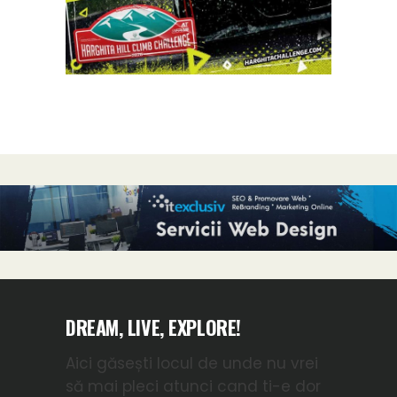
DREAM, LIVE, EXPLORE!
Aici găsești locul de unde nu vrei
să mai pleci atunci cand ti-e dor