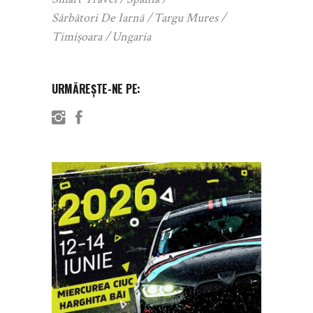
Sărbători De Iarnă
Targu Mures
Timișoara
Ungaria
URMĂREȘTE-NE PE: