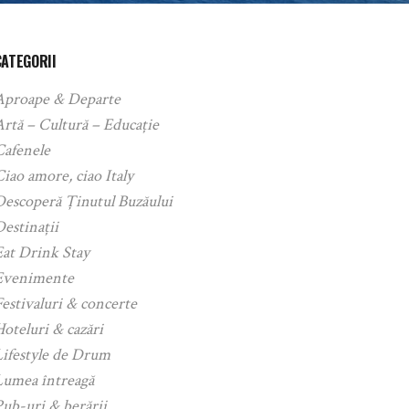
CATEGORII
Aproape & Departe
rtă – Cultură – Educație
Cafenele
iao amore, ciao Italy
Descoperă Ținutul Buzăului
estinații
Eat Drink Stay
Evenimente
estivaluri & concerte
oteluri & cazări
Lifestyle de Drum
Lumea întreagă
ub-uri & berării