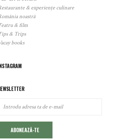
Restaurante & experiențe culinare
România noastră
Teatru & film
Tips & Trips
Vacay books
INSTAGRAM
NEWSLETTER
ABONEAZĂ-TE