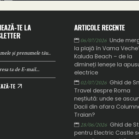
EAZĂ-TE LA
ARTICOLE RECENTE
LETTER
Unde mer
06/07/2026
la plajă în Vama Veche
Kaluda Beach – de la
dimineți leneșe la apusu
electrice
Ghid de S
02/07/2026
AZĂ-TE
Travel despre Roma
neștiută: unde se ascu
Dacii din afara Columne
Traian?
Ghid de St
28/06/2026
pentru Electric Castle 