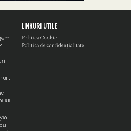
LINKURI UTILE
Politica Cookie
gem
Politică de confidențialitate
?
ri
mart
nd
i lui
yle
sau