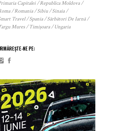
rimaria Capitalei
Republica Moldova
Roma
Romania
Sibiu
Sinaia
Smart Travel
Spania
Sărbători De Iarnă
Targu Mures
Timișoara
Ungaria
URMĂREȘTE-NE PE: