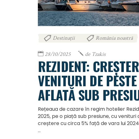
Destinații
România noastră
,
28/10/2025
de
Tzakis
REZIDENT: CREȘTER
VENITURI DE PESTE
AFLATĂ SUB PRESI
Rețeaua de cazare în regim hotelier Rezide
2025, pe o piață sub presiune, cu venituri 
creștere cu circa 5% față de vara lui 2024.