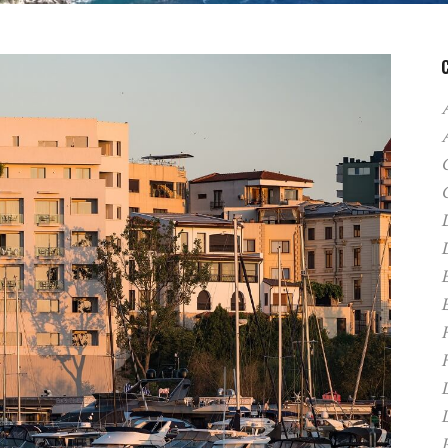
A
C
D
F
H
P