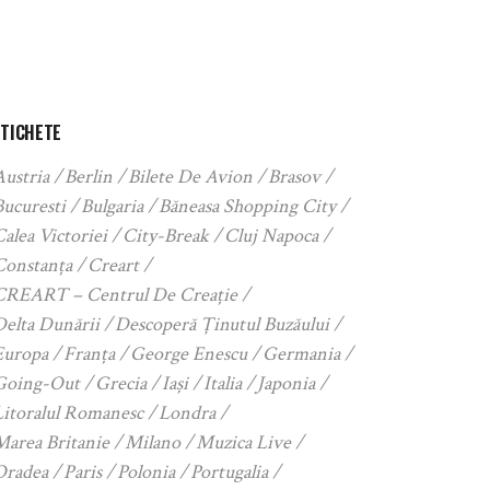
ETICHETE
Austria
Berlin
Bilete De Avion
Brasov
Bucuresti
Bulgaria
Băneasa Shopping City
alea Victoriei
City-Break
Cluj Napoca
Constanța
Creart
CREART – Centrul De Creație
Delta Dunării
Descoperă Ținutul Buzăului
Europa
Franța
George Enescu
Germania
Going-Out
Grecia
Iași
Italia
Japonia
Litoralul Romanesc
Londra
Marea Britanie
Milano
Muzica Live
Oradea
Paris
Polonia
Portugalia