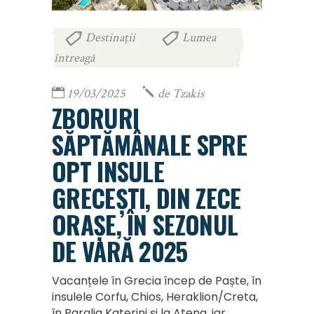
Destinații
Lumea
,
întreagă
19/03/2025
de
Tzakis
ZBORURI
SĂPTĂMÂNALE SPRE
OPT INSULE
GRECEȘTI, DIN ZECE
ORAȘE, ÎN SEZONUL
DE VARĂ 2025
Vacanțele în Grecia încep de Paște, în
insulele Corfu, Chios, Heraklion/Creta,
în Paralia Katerini și la Atena, iar