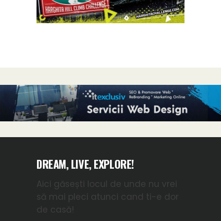
DREAM, LIVE, EXPLORE!
Aici găsești locul de unde nu vrei
să mai pleci atunci cand ti-e dor
de casă!