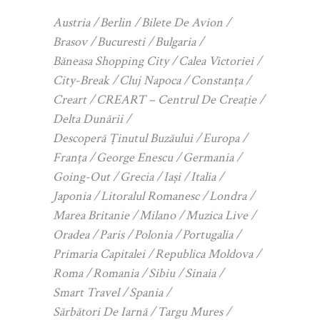
Austria
Berlin
Bilete De Avion
Brasov
Bucuresti
Bulgaria
Băneasa Shopping City
Calea Victoriei
City-Break
Cluj Napoca
Constanța
Creart
CREART – Centrul De Creație
Delta Dunării
Descoperă Ținutul Buzăului
Europa
Franța
George Enescu
Germania
Going-Out
Grecia
Iași
Italia
Japonia
Litoralul Romanesc
Londra
Marea Britanie
Milano
Muzica Live
Oradea
Paris
Polonia
Portugalia
Primaria Capitalei
Republica Moldova
Roma
Romania
Sibiu
Sinaia
Smart Travel
Spania
Sărbători De Iarnă
Targu Mures