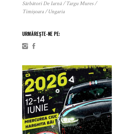
Sărbători De Iarnă
Targu Mures
Timișoara
Ungaria
URMĂREȘTE-NE PE: