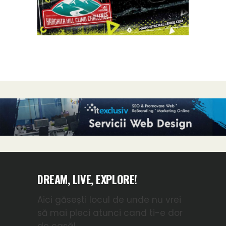
DREAM, LIVE, EXPLORE!
Aici găsești locul de unde nu vrei
să mai pleci atunci cand ti-e dor
de casă!