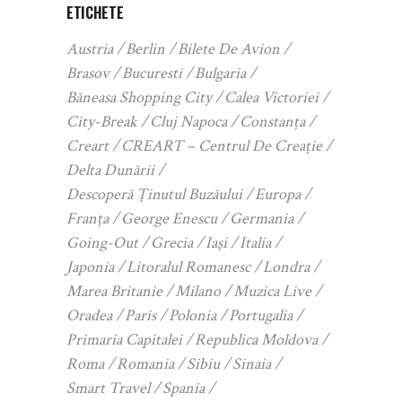
ETICHETE
Austria
Berlin
Bilete De Avion
Brasov
Bucuresti
Bulgaria
Băneasa Shopping City
Calea Victoriei
City-Break
Cluj Napoca
Constanța
Creart
CREART – Centrul De Creație
Delta Dunării
Descoperă Ținutul Buzăului
Europa
Franța
George Enescu
Germania
Going-Out
Grecia
Iași
Italia
Japonia
Litoralul Romanesc
Londra
Marea Britanie
Milano
Muzica Live
Oradea
Paris
Polonia
Portugalia
Primaria Capitalei
Republica Moldova
Roma
Romania
Sibiu
Sinaia
Smart Travel
Spania