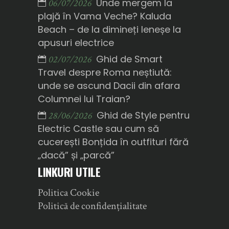
Unde mergem la
06/07/2026
plajă în Vama Veche? Kaluda
Beach – de la dimineți leneșe la
apusuri electrice
Ghid de Smart
02/07/2026
Travel despre Roma neștiută:
unde se ascund Dacii din afara
Columnei lui Traian?
Ghid de Style pentru
28/06/2026
Electric Castle sau cum să
cucerești Bonțida în outfituri fără
„dacă” și „parcă”
LINKURI UTILE
Politica Cookie
Politică de confidențialitate