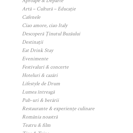
Aproape & Departe
Artă – Cultură – Educație
Cafenele
Ciao amore, ciao Italy
Descoperă Ținutul Buzăului
Destinații
Eat Drink Stay
Evenimente
Festivaluri & concerte
Hoteluri & cazări
Lifestyle de Drum
Lumea întreagă
Pub-uri & berării
Restaurante & experiențe culinare
România noastră
Teatru & film