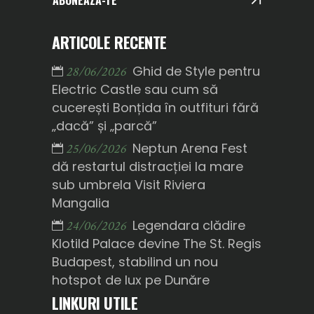
ABONEAZĂ-TE
ARTICOLE RECENTE
Ghid de Style pentru
28/06/2026
Electric Castle sau cum să
cucerești Bonțida în outfituri fără
„dacă” și „parcă”
Neptun Arena Fest
25/06/2026
dă restartul distracției la mare
sub umbrela Visit Riviera
Mangalia
Legendara clădire
24/06/2026
Klotild Palace devine The St. Regis
Budapest, stabilind un nou
hotspot de lux pe Dunăre
LINKURI UTILE