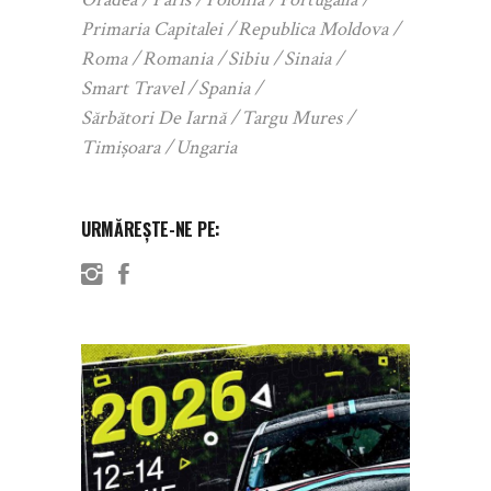
Primaria Capitalei
Republica Moldova
Roma
Romania
Sibiu
Sinaia
Smart Travel
Spania
Sărbători De Iarnă
Targu Mures
Timișoara
Ungaria
URMĂREȘTE-NE PE: