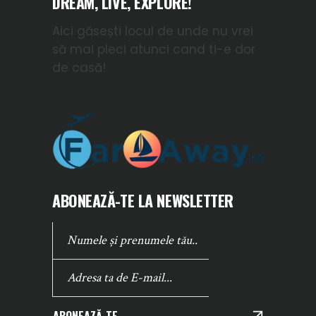
DREAM, LIVE, EXPLORE!
Aici găsești locul de unde nu vrei
să mai pleci atunci cand ti-e dor
de casă!
ABONEAZĂ-TE LA NEWSLETTER