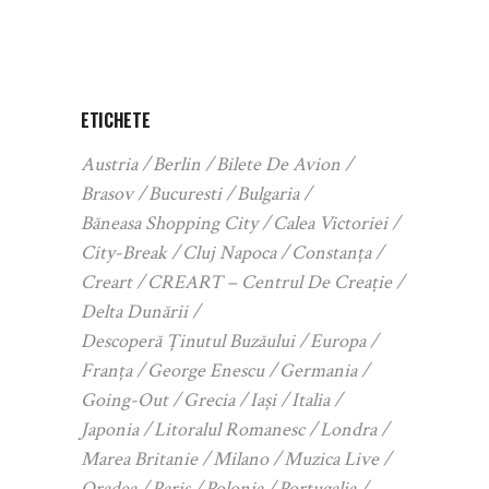
ETICHETE
Austria
Berlin
Bilete De Avion
Brasov
Bucuresti
Bulgaria
Băneasa Shopping City
Calea Victoriei
City-Break
Cluj Napoca
Constanța
Creart
CREART – Centrul De Creație
Delta Dunării
Descoperă Ținutul Buzăului
Europa
Franța
George Enescu
Germania
Going-Out
Grecia
Iași
Italia
Japonia
Litoralul Romanesc
Londra
Marea Britanie
Milano
Muzica Live
Oradea
Paris
Polonia
Portugalia